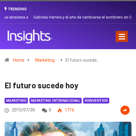
TRENDING
Gabriela Herrera y el arte de cambiarse el sombrero en Corporación
Favorita
Home
Marketing
El futuro sucede…
El futuro sucede hoy
MARKETING
MARKETING INTERNACIONAL
REINVENTION
2015/07/30
0
1716