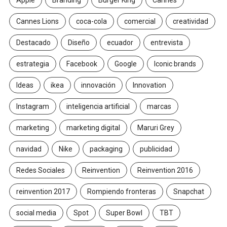
Cannes Lions
coca-cola
comercial
creatividad
Destacado
Diseño
ecuador
entrevista
estrategia
Facebook
Google
Iconic brands
Ideas
ikea
innovación
Innovation
Instagram
inteligencia artificial
marcas
marketing
marketing digital
Maruri Grey
navidad
Nike
packaging
publicidad
Redes Sociales
Reinvention
Reinvention 2016
reinvention 2017
Rompiendo fronteras
Snapchat
social media
Spot
Super Bowl
TBT