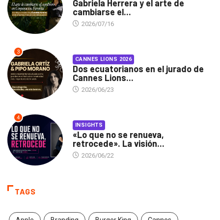
Gabriela Herrera y el arte de
cambiarse el...
2026/07/16
3
CANNES LIONS 2026
Dos ecuatorianos en el jurado de
Cannes Lions...
2026/06/23
4
INSIGHTS
«Lo que no se renueva,
retrocede». La visión...
2026/06/22
TAGS
Apple
Branding
Burger King
Cannes