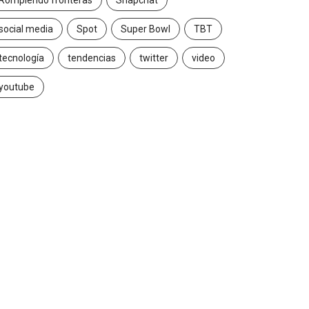
Rompiendo fronteras
Snapchat
social media
Spot
Super Bowl
TBT
tecnología
tendencias
twitter
video
youtube