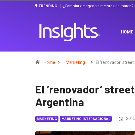
a discusión que atraviesa a Ecuador
Gabriela Herrera y el arte de cambiarse 
TRENDING
HOME
Home
Marketing
El ‘renovador’ street
El ‘renovador’ stree
Argentina
2015
MARKETING
MARKETING INTERNACIONAL