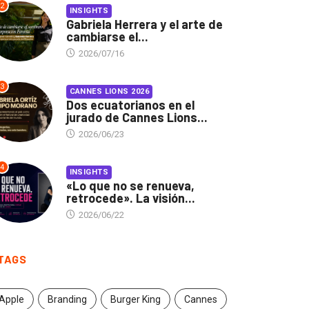
2
INSIGHTS
Gabriela Herrera y el arte de
cambiarse el...
2026/07/16
3
CANNES LIONS 2026
Dos ecuatorianos en el
jurado de Cannes Lions...
2026/06/23
4
INSIGHTS
«Lo que no se renueva,
retrocede». La visión...
2026/06/22
TAGS
Apple
Branding
Burger King
Cannes