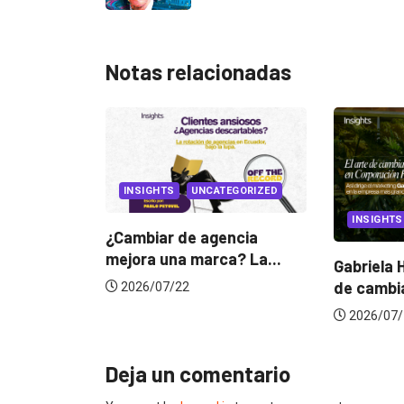
Notas relacionadas
S
UNCATEGORIZED
INSIGHTS
r de agencia
na marca? La...
Gabriela Herrera y el arte
D
de cambiarse...
j
/22
2026/07/16
Deja un comentario