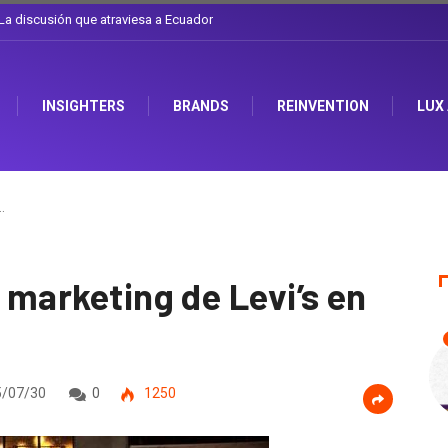
el sombrero en Corporación Favorita
INSIGHTERS
BRANDS
REINVENTION
LUX
…
t marketing de Levi’s en
/07/30
0
1250