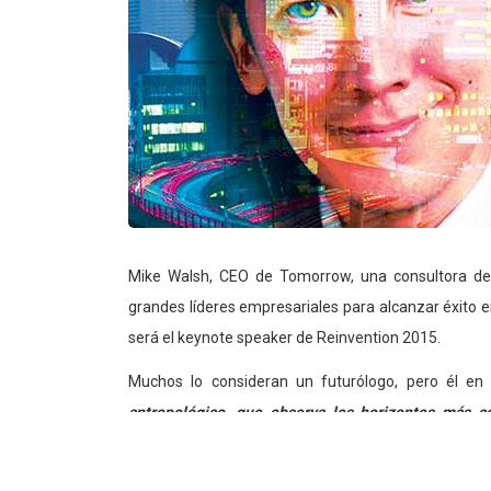
Mike Walsh, CEO de Tomorrow, una consultora de
grandes líderes empresariales para alcanzar éxito 
será el keynote speaker de Reinvention 2015.
Muchos lo consideran un futurólogo, pero él en 
antropológico, que observa los horizontes más c
comportamiento humano,
para luego traducirlos en
En la siguiente entrevista exclusiva con Insights, Mi