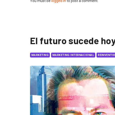
You must be
logged in
to post a comment.
El futuro sucede ho
MARKETING
MARKETING INTERNACIONAL
REINVENTI