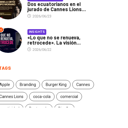
Dos ecuatorianos en el
jurado de Cannes Lions...
2026/06/23
4
INSIGHTS
«Lo que no se renueva,
retrocede». La visión...
2026/06/22
TAGS
Apple
Branding
Burger King
Cannes
Cannes Lions
coca-cola
comercial
creatividad
Destacado
Diseño
ecuador
entrevista
estrategia