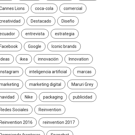
Cannes Lions
coca-cola
comercial
creatividad
Destacado
Diseño
ecuador
entrevista
estrategia
Facebook
Google
Iconic brands
Ideas
ikea
innovación
Innovation
Instagram
inteligencia artificial
marcas
marketing
marketing digital
Maruri Grey
navidad
Nike
packaging
publicidad
Redes Sociales
Reinvention
Reinvention 2016
reinvention 2017