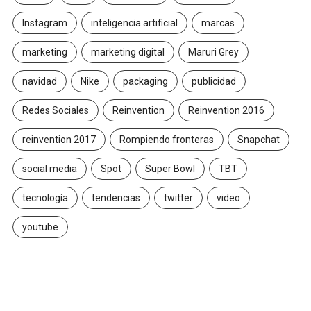
Instagram
inteligencia artificial
marcas
marketing
marketing digital
Maruri Grey
navidad
Nike
packaging
publicidad
Redes Sociales
Reinvention
Reinvention 2016
reinvention 2017
Rompiendo fronteras
Snapchat
social media
Spot
Super Bowl
TBT
tecnología
tendencias
twitter
video
youtube