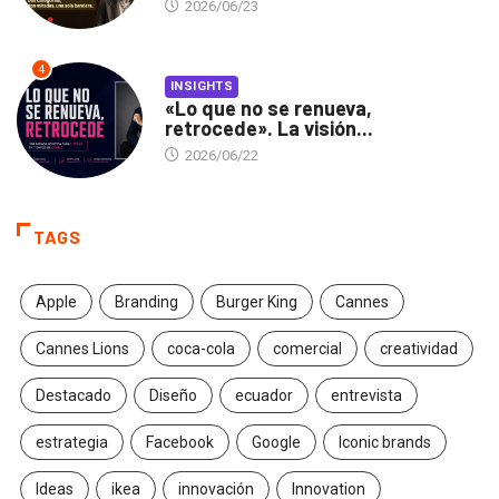
2026/06/23
4
INSIGHTS
«Lo que no se renueva,
retrocede». La visión...
2026/06/22
TAGS
Apple
Branding
Burger King
Cannes
Cannes Lions
coca-cola
comercial
creatividad
Destacado
Diseño
ecuador
entrevista
estrategia
Facebook
Google
Iconic brands
Ideas
ikea
innovación
Innovation