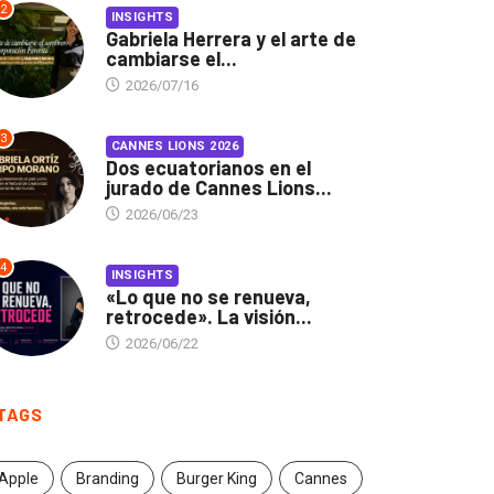
2
INSIGHTS
Gabriela Herrera y el arte de
cambiarse el...
2026/07/16
3
CANNES LIONS 2026
Dos ecuatorianos en el
jurado de Cannes Lions...
2026/06/23
4
INSIGHTS
«Lo que no se renueva,
retrocede». La visión...
2026/06/22
TAGS
Apple
Branding
Burger King
Cannes