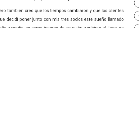
ero también creo que los tiempos cambiaron y que los clientes
ue decidí poner junto con mis tres socios este sueño llamado
ño y medio, es como bajarse de un avión y subirse al Jeep, se
 mejor.
ves la industria ecuatoriana y qué expectativas
dor. Voy con muchas ganas de aprender y de tratar de dejar algo
ir. Lo veo como una ventaja, llegar con ojos frescos y valorar el
del Festival. Además de la actualización de su
á la participación tanto de agencias afiliadas a la
Cómo recibes estos cambios?