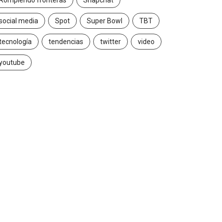
Rompiendo fronteras
Snapchat
social media
Spot
Super Bowl
TBT
tecnología
tendencias
twitter
video
youtube