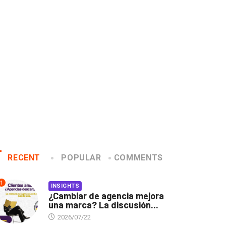
Gabriela Herrera y el arte
Dos ecuatorianos e
de cambiarse...
jurado de Cannes..
2026/07/16
2026/06/23
RECENT
POPULAR
COMMENTS
1
INSIGHTS
¿Cambiar de agencia mejora
una marca? La discusión...
2026/07/22