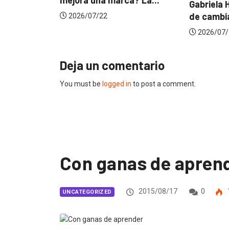
Gabriela Herrera y el arte
D
de cambiarse...
j
/22
2026/07/16
Deja un comentario
You must be
logged in
to post a comment.
Con ganas de apren
2015/08/17
0
UNCATEGORIZED