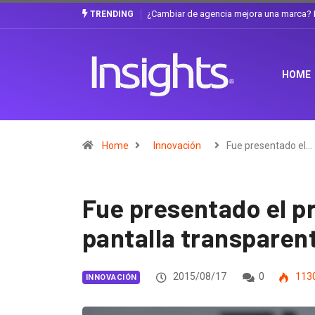
Gabriela Herrera y el arte de cambiarse e
TRENDING
HOME
Home
Innovación
Fue presentado el…
Fue presentado el 
pantalla transparen
2015/08/17
0
113
INNOVACIÓN