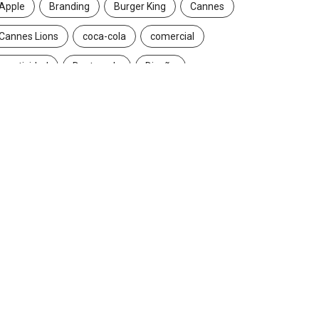
Apple
Branding
Burger King
Cannes
Cannes Lions
coca-cola
comercial
creatividad
Destacado
Diseño
ecuador
entrevista
estrategia
Facebook
Google
Iconic brands
Ideas
ikea
innovación
Innovation
Instagram
inteligencia artificial
marcas
marketing
marketing digital
Maruri Grey
navidad
Nike
packaging
publicidad
Redes Sociales
Reinvention
Reinvention 2016
reinvention 2017