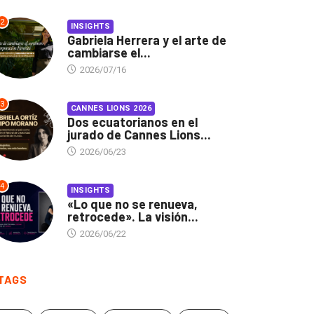
2
INSIGHTS
Gabriela Herrera y el arte de
cambiarse el...
2026/07/16
3
CANNES LIONS 2026
Dos ecuatorianos en el
jurado de Cannes Lions...
2026/06/23
4
INSIGHTS
«Lo que no se renueva,
retrocede». La visión...
2026/06/22
TAGS