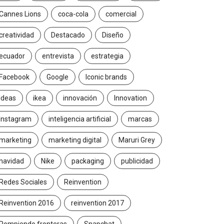
Cannes Lions
coca-cola
comercial
creatividad
Destacado
Diseño
ecuador
entrevista
estrategia
Facebook
Google
Iconic brands
Ideas
ikea
innovación
Innovation
Instagram
inteligencia artificial
marcas
marketing
marketing digital
Maruri Grey
navidad
Nike
packaging
publicidad
Redes Sociales
Reinvention
Reinvention 2016
reinvention 2017