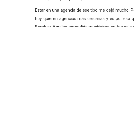
Estar en una agencia de ese tipo me dejó mucho. P
hoy quieren agencias más cercanas y es por eso q
Bombay. Aquí he aprendido muchísimo en tan solo a
sufre y se disfruta de manera diferente, yo diría que
Vienes como Jurado a El Cóndor, ¿cómo 
tienes de tu paso por este país?
Sé poco sobre la actualidad de la industria en Ecua
en la gente con la que tenga la oportunidad de conviv
trabajo que me toque juzgar.
Tu visita coincide con la renovación 
identidad visual, El Cóndor ahora recibir
Asociación, como de las no afiliadas. ¿