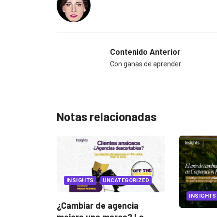
Contenido Anterior
Con ganas de aprender
Notas relacionadas
S
UNCATEGORIZED
INSIGHTS
 de agencia
na marca? La...