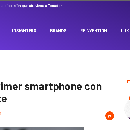
l sombrero en Corporación Favorita
INSIGHTERS
BRANDS
REINVENTION
LUX
primer smartphone con
te
0