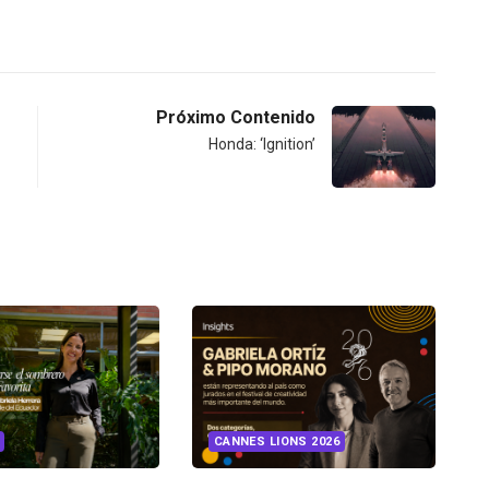
Próximo Contenido
Honda: ‘Ignition’
INSIGHTS
UNCATEGORIZED
CANNES LIONS 2026
¿Cambiar de agencia
mejora una marca? La...