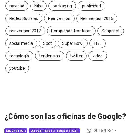
navidad
Nike
packaging
publicidad
Redes Sociales
Reinvention
Reinvention 2016
reinvention 2017
Rompiendo fronteras
Snapchat
social media
Spot
Super Bowl
TBT
tecnología
tendencias
twitter
video
youtube
¿Cómo son las oficinas de Google?
2015/08/17
MARKETING
MARKETING INTERNACIONAL