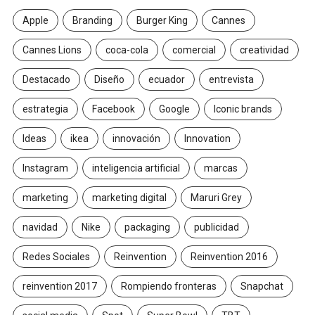
Apple
Branding
Burger King
Cannes
Cannes Lions
coca-cola
comercial
creatividad
Destacado
Diseño
ecuador
entrevista
estrategia
Facebook
Google
Iconic brands
Ideas
ikea
innovación
Innovation
Instagram
inteligencia artificial
marcas
marketing
marketing digital
Maruri Grey
navidad
Nike
packaging
publicidad
Redes Sociales
Reinvention
Reinvention 2016
reinvention 2017
Rompiendo fronteras
Snapchat