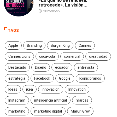
retrocede». La visión...
2026/06/22
TAGS
Apple
Branding
Burger King
Cannes
Cannes Lions
coca-cola
comercial
creatividad
Destacado
Diseño
ecuador
entrevista
estrategia
Facebook
Google
Iconic brands
Ideas
ikea
innovación
Innovation
Instagram
inteligencia artificial
marcas
marketing
marketing digital
Maruri Grey