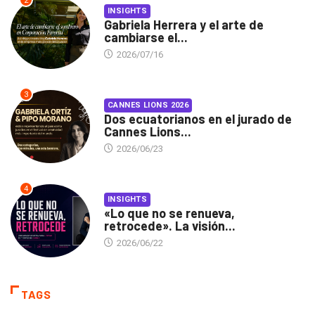
2
INSIGHTS
Gabriela Herrera y el arte de
cambiarse el...
2026/07/16
3
CANNES LIONS 2026
Dos ecuatorianos en el jurado de
Cannes Lions...
2026/06/23
4
INSIGHTS
«Lo que no se renueva,
retrocede». La visión...
2026/06/22
TAGS