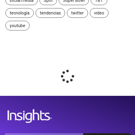
social media
Spot
Super Bowl
TBT
tecnología
tendencias
twitter
video
youtube