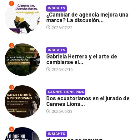
1
INSIGHTS
¿Cambiar de agencia mejora una
marca? La discusión...
2026/07/22
2
INSIGHTS
Gabriela Herrera y el arte de
cambiarse el...
2026/07/16
3
CANNES LIONS 2026
Dos ecuatorianos en el jurado de
Cannes Lions...
2026/06/23
4
INSIGHTS
«Lo que no se renueva,