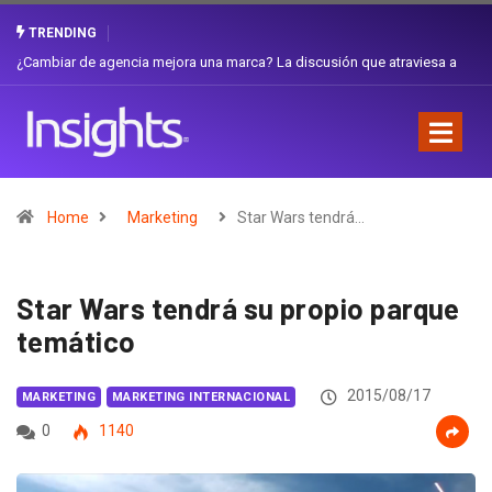
TRENDING
Gabriela Herrera y el arte de cambiarse el sombrero en Corporación
Favorita
Home
Marketing
Star Wars tendrá…
Star Wars tendrá su propio parque
temático
2015/08/17
MARKETING
MARKETING INTERNACIONAL
0
1140