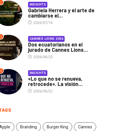
2
INSIGHTS
Gabriela Herrera y el arte de
cambiarse el...
2026/07/16
3
CANNES LIONS 2026
Dos ecuatorianos en el
jurado de Cannes Lions...
2026/06/23
4
INSIGHTS
«Lo que no se renueva,
retrocede». La visión...
2026/06/22
TAGS
Apple
Branding
Burger King
Cannes