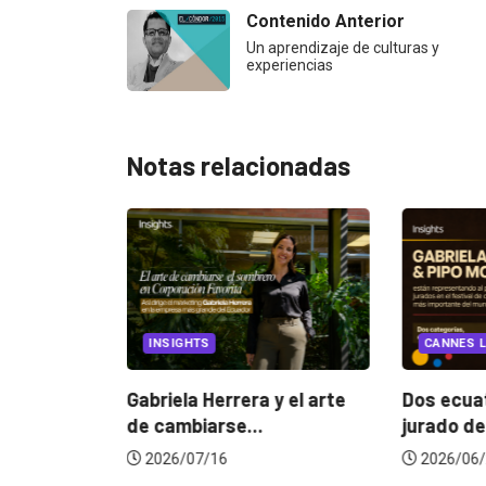
Contenido Anterior
Un aprendizaje de culturas y
experiencias
Notas relacionadas
EGORIZED
INSIGHTS
CANNES L
ncia
? La...
Gabriela Herrera y el arte
Dos ecuat
de cambiarse...
jurado de
2026/07/16
2026/06/