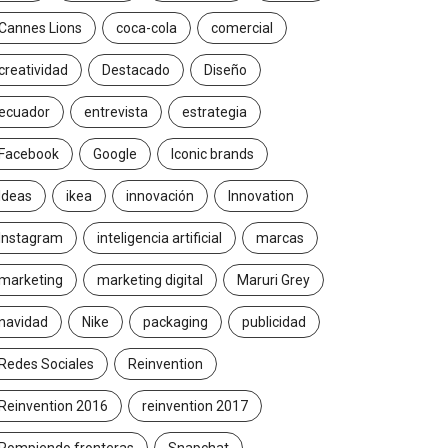
Cannes Lions
coca-cola
comercial
creatividad
Destacado
Diseño
ecuador
entrevista
estrategia
Facebook
Google
Iconic brands
Ideas
ikea
innovación
Innovation
Instagram
inteligencia artificial
marcas
marketing
marketing digital
Maruri Grey
navidad
Nike
packaging
publicidad
Redes Sociales
Reinvention
Reinvention 2016
reinvention 2017