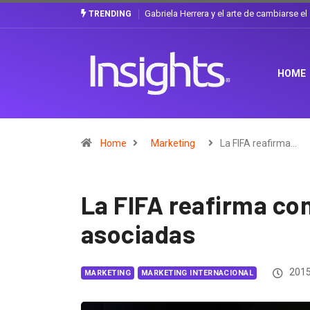
Gabriela Herrera y el arte de cambiarse e
TRENDING
HOME
Home
Marketing
La FIFA reafirma…
La FIFA reafirma c
asociadas
2015
MARKETING
MARKETING INTERNACIONAL