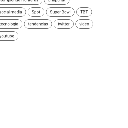
Rompiendo fronteras
Snapchat
social media
Spot
Super Bowl
TBT
tecnología
tendencias
twitter
video
youtube