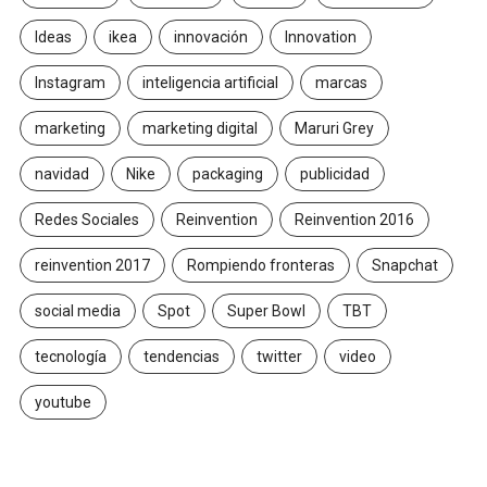
Ideas
ikea
innovación
Innovation
Instagram
inteligencia artificial
marcas
marketing
marketing digital
Maruri Grey
navidad
Nike
packaging
publicidad
Redes Sociales
Reinvention
Reinvention 2016
reinvention 2017
Rompiendo fronteras
Snapchat
social media
Spot
Super Bowl
TBT
tecnología
tendencias
twitter
video
youtube