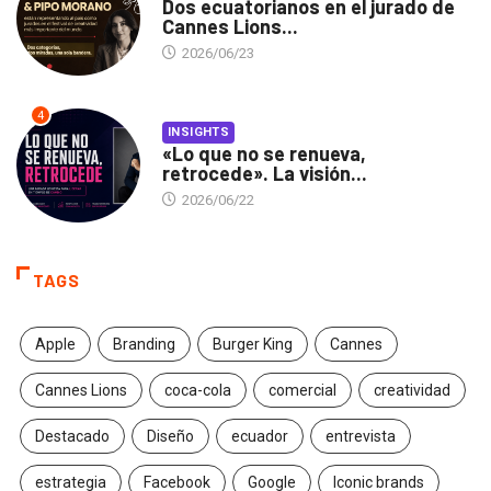
Dos ecuatorianos en el jurado de
Cannes Lions...
2026/06/23
4
INSIGHTS
«Lo que no se renueva,
retrocede». La visión...
2026/06/22
TAGS
Apple
Branding
Burger King
Cannes
Cannes Lions
coca-cola
comercial
creatividad
Destacado
Diseño
ecuador
entrevista
estrategia
Facebook
Google
Iconic brands