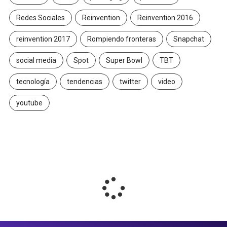
Redes Sociales
Reinvention
Reinvention 2016
reinvention 2017
Rompiendo fronteras
Snapchat
social media
Spot
Super Bowl
TBT
tecnología
tendencias
twitter
video
youtube