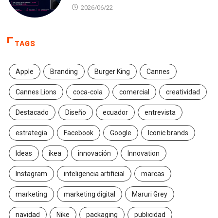
2026/06/22
TAGS
Apple
Branding
Burger King
Cannes
Cannes Lions
coca-cola
comercial
creatividad
Destacado
Diseño
ecuador
entrevista
estrategia
Facebook
Google
Iconic brands
Ideas
ikea
innovación
Innovation
Instagram
inteligencia artificial
marcas
marketing
marketing digital
Maruri Grey
navidad
Nike
packaging
publicidad