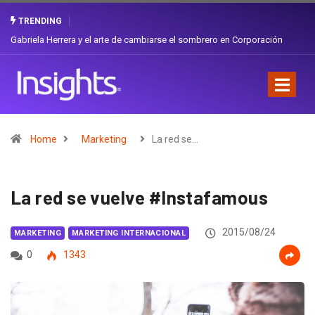
TRENDING
Gabriela Herrera y el arte de cambiarse el sombrero en Corporación
Favorita
Home
Marketing
La red se…
La red se vuelve #Instafamous
2015/08/24
MARKETING
MARKETING INTERNACIONAL
0
1343