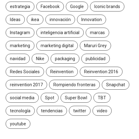
estrategia
Facebook
Google
Iconic brands
Ideas
ikea
innovación
Innovation
Instagram
inteligencia artificial
marcas
marketing
marketing digital
Maruri Grey
navidad
Nike
packaging
publicidad
Redes Sociales
Reinvention
Reinvention 2016
reinvention 2017
Rompiendo fronteras
Snapchat
social media
Spot
Super Bowl
TBT
tecnología
tendencias
twitter
video
youtube