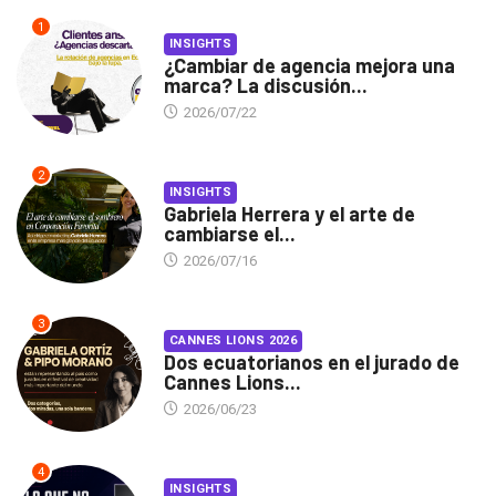
1
INSIGHTS
¿Cambiar de agencia mejora una
marca? La discusión...
2026/07/22
2
INSIGHTS
Gabriela Herrera y el arte de
cambiarse el...
2026/07/16
3
CANNES LIONS 2026
Dos ecuatorianos en el jurado de
Cannes Lions...
2026/06/23
4
INSIGHTS