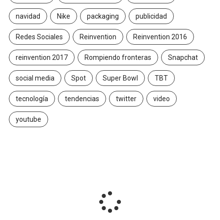
navidad
Nike
packaging
publicidad
Redes Sociales
Reinvention
Reinvention 2016
reinvention 2017
Rompiendo fronteras
Snapchat
social media
Spot
Super Bowl
TBT
tecnología
tendencias
twitter
video
youtube