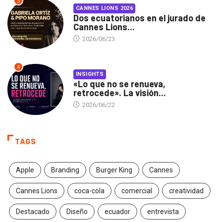
3
CANNES LIONS 2026
Dos ecuatorianos en el jurado de
Cannes Lions...
2026/06/23
4
INSIGHTS
«Lo que no se renueva,
retrocede». La visión...
2026/06/22
TAGS
Apple
Branding
Burger King
Cannes
Cannes Lions
coca-cola
comercial
creatividad
Destacado
Diseño
ecuador
entrevista