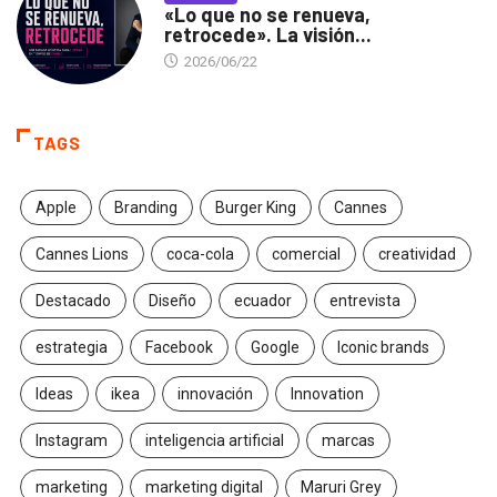
«Lo que no se renueva,
retrocede». La visión...
2026/06/22
TAGS
Apple
Branding
Burger King
Cannes
Cannes Lions
coca-cola
comercial
creatividad
Destacado
Diseño
ecuador
entrevista
estrategia
Facebook
Google
Iconic brands
Ideas
ikea
innovación
Innovation
Instagram
inteligencia artificial
marcas
marketing
marketing digital
Maruri Grey