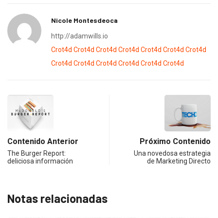
Nicole Montesdeoca
http://adamwills.io
Crot4d
Crot4d
Crot4d
Crot4d
Crot4d
Crot4d
Crot4d
Crot4d
Crot4d
Crot4d
Crot4d
Crot4d
Crot4d
Contenido Anterior
Próximo Contenido
The Burger Report:
Una novedosa estrategia
deliciosa información
de Marketing Directo
Notas relacionadas