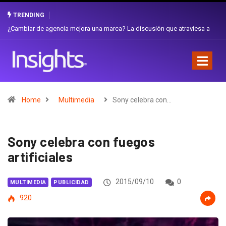
TRENDING
a
Gabriela Herrera y el arte de cambiarse el sombrero en Corporación
Favorita
Home
Multimedia
Sony celebra con…
Sony celebra con fuegos
artificiales
2015/09/10
0
MULTIMEDIA
PUBLICIDAD
920