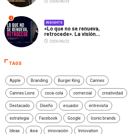
2026/06/23
4
INSIGHTS
«Lo que no se renueva,
retrocede». La visión...
2026/06/22
TAGS
Apple
Branding
Burger King
Cannes
Cannes Lions
coca-cola
comercial
creatividad
Destacado
Diseño
ecuador
entrevista
estrategia
Facebook
Google
Iconic brands
Ideas
ikea
innovación
Innovation