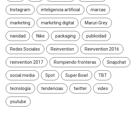
Instagram
inteligencia artificial
marcas
marketing
marketing digital
Maruri Grey
navidad
Nike
packaging
publicidad
Redes Sociales
Reinvention
Reinvention 2016
reinvention 2017
Rompiendo fronteras
Snapchat
social media
Spot
Super Bowl
TBT
tecnología
tendencias
twitter
video
youtube