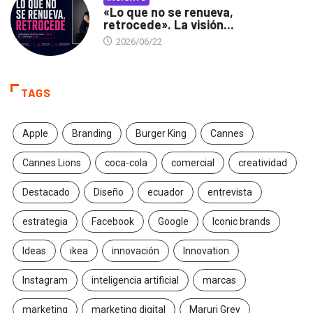
«Lo que no se renueva,
retrocede». La visión...
2026/06/22
TAGS
Apple
Branding
Burger King
Cannes
Cannes Lions
coca-cola
comercial
creatividad
Destacado
Diseño
ecuador
entrevista
estrategia
Facebook
Google
Iconic brands
Ideas
ikea
innovación
Innovation
Instagram
inteligencia artificial
marcas
marketing
marketing digital
Maruri Grey