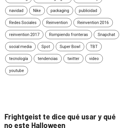
navidad
Nike
packaging
publicidad
Redes Sociales
Reinvention
Reinvention 2016
reinvention 2017
Rompiendo fronteras
Snapchat
social media
Spot
Super Bowl
TBT
tecnología
tendencias
twitter
video
youtube
Frightgeist te dice qué usar y qué
no este Halloween