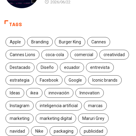
2026/06/22
TAGS
Apple
Branding
Burger King
Cannes
Cannes Lions
coca-cola
comercial
creatividad
Destacado
Diseño
ecuador
entrevista
estrategia
Facebook
Google
Iconic brands
Ideas
ikea
innovación
Innovation
Instagram
inteligencia artificial
marcas
marketing
marketing digital
Maruri Grey
navidad
Nike
packaging
publicidad