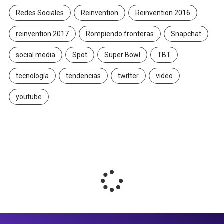
Redes Sociales
Reinvention
Reinvention 2016
reinvention 2017
Rompiendo fronteras
Snapchat
social media
Spot
Super Bowl
TBT
tecnología
tendencias
twitter
video
youtube