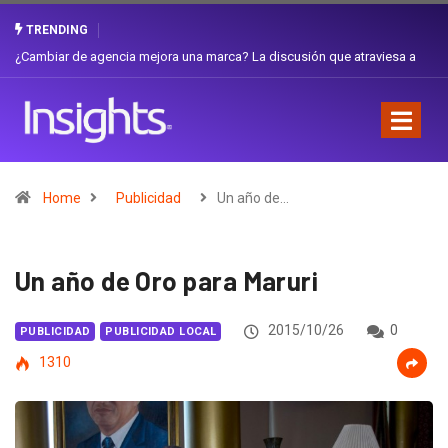
TRENDING
Gabriela Herrera y el arte de cambiarse el sombrero en Corporación
Favorita
Home
Publicidad
Un año de…
Un año de Oro para Maruri
2015/10/26
0
PUBLICIDAD
PUBLICIDAD LOCAL
1310