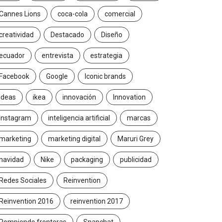
Cannes Lions
coca-cola
comercial
creatividad
Destacado
Diseño
ecuador
entrevista
estrategia
Facebook
Google
Iconic brands
Ideas
ikea
innovación
Innovation
Instagram
inteligencia artificial
marcas
marketing
marketing digital
Maruri Grey
navidad
Nike
packaging
publicidad
Redes Sociales
Reinvention
Reinvention 2016
reinvention 2017