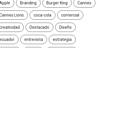
Apple
Branding
Burger King
Cannes
Cannes Lions
coca-cola
comercial
creatividad
Destacado
Diseño
ecuador
entrevista
estrategia
Facebook
Google
Iconic brands
Ideas
ikea
innovación
Innovation
Instagram
inteligencia artificial
marcas
marketing
marketing digital
Maruri Grey
navidad
Nike
packaging
publicidad
Redes Sociales
Reinvention
Reinvention 2016
reinvention 2017