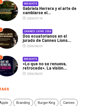
2
INSIGHTS
Gabriela Herrera y el arte de
cambiarse el...
2026/07/16
3
CANNES LIONS 2026
Dos ecuatorianos en el
jurado de Cannes Lions...
2026/06/23
4
INSIGHTS
«Lo que no se renueva,
retrocede». La visión...
2026/06/22
TAGS
Apple
Branding
Burger King
Cannes