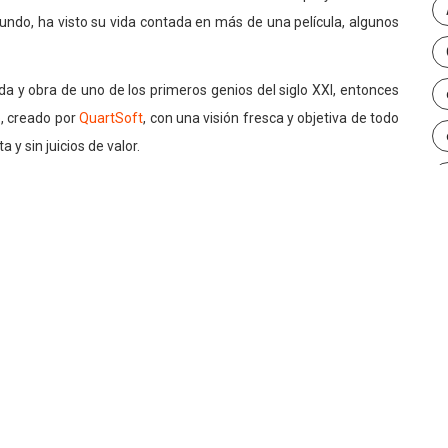
ndo, ha visto su vida contada en más de una película, algunos
da y obra de uno de los primeros genios del siglo XXI, entonces
, creado por
QuartSoft
, con una visión fresca y objetiva de todo
 y sin juicios de valor.
 y siempre persistes en alcanzar tus objetivos entonces de seguro
del video.