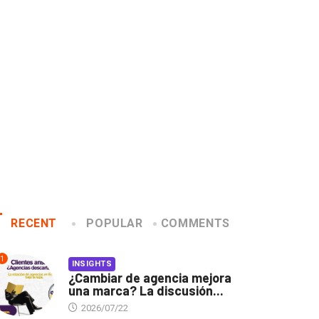
a? La...
Gabriela Herrera y el arte
Dos ecua
de cambiarse...
jurado d
2026/07/16
2026/06
RECENT
POPULAR
COMMENTS
1
INSIGHTS
¿Cambiar de agencia mejora
una marca? La discusión...
2026/07/22