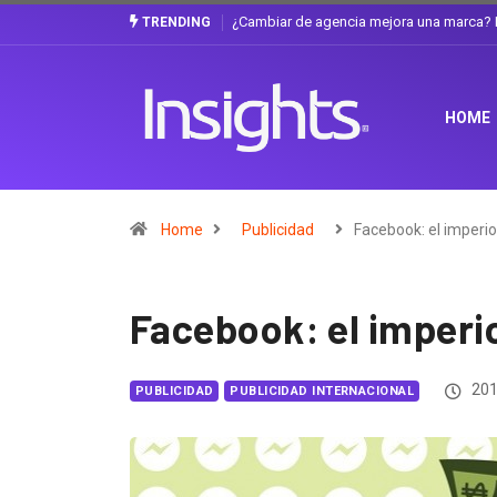
a discusión que atraviesa a Ecuador
Gabriela Herrera y el arte de cambiarse 
TRENDING
HOME
Home
Publicidad
Facebook: el imperi
Facebook: el imperio
201
PUBLICIDAD
PUBLICIDAD INTERNACIONAL