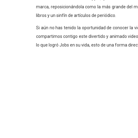
marca, reposicionándola como la más grande del mu
libros y un sinfín de artículos de periódico.
Si aún no has tenido la oportunidad de conocer la vi
compartimos contigo este divertido y animado video
lo que logró Jobs en su vida, esto de una forma directa
Si eres de los que les gusta innovar, si eres curioso
que te identificas con el innovador Mr. Jobs, disfruta 