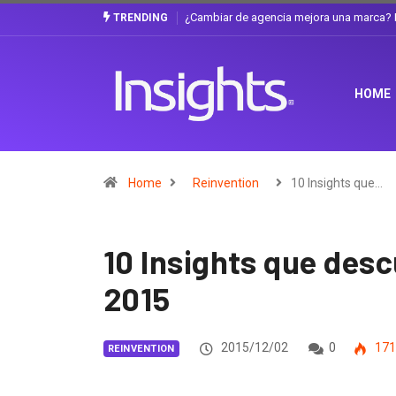
¿Cambiar de agencia mejora una marca? L
TRENDING
HOME
Home
Reinvention
10 Insights que…
10 Insights que des
2015
2015/12/02
0
171
REINVENTION