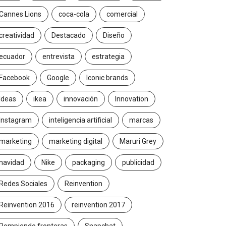
Cannes Lions
coca-cola
comercial
creatividad
Destacado
Diseño
ecuador
entrevista
estrategia
Facebook
Google
Iconic brands
Ideas
ikea
innovación
Innovation
Instagram
inteligencia artificial
marcas
marketing
marketing digital
Maruri Grey
navidad
Nike
packaging
publicidad
Redes Sociales
Reinvention
Reinvention 2016
reinvention 2017