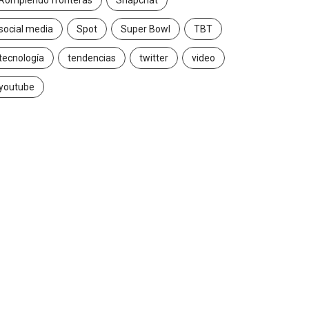
Rompiendo fronteras
Snapchat
social media
Spot
Super Bowl
TBT
tecnología
tendencias
twitter
video
youtube