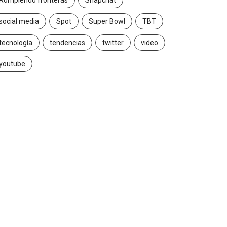
Rompiendo fronteras
Snapchat
social media
Spot
Super Bowl
TBT
tecnología
tendencias
twitter
video
youtube