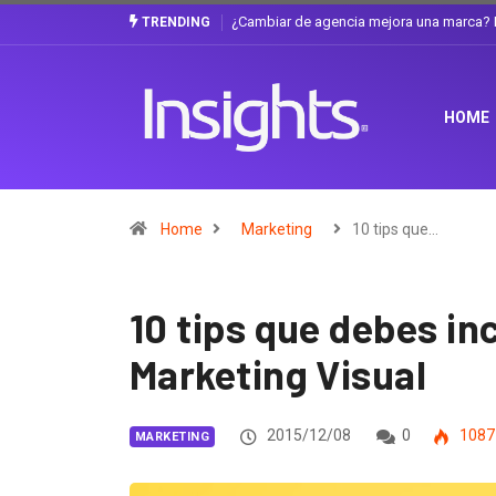
Gabriela Herrera y el arte de cambiarse e
TRENDING
HOME
Home
Marketing
10 tips que…
10 tips que debes inc
Marketing Visual
2015/12/08
0
1087
MARKETING