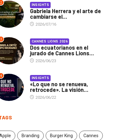
2
INSIGHTS
Gabriela Herrera y el arte de
cambiarse el...
2026/07/16
3
CANNES LIONS 2026
Dos ecuatorianos en el
jurado de Cannes Lions...
2026/06/23
4
INSIGHTS
«Lo que no se renueva,
retrocede». La visión...
2026/06/22
TAGS
Apple
Branding
Burger King
Cannes