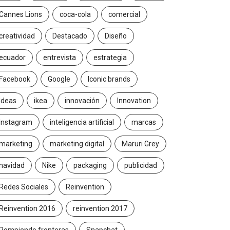
Cannes Lions
coca-cola
comercial
creatividad
Destacado
Diseño
ecuador
entrevista
estrategia
Facebook
Google
Iconic brands
Ideas
ikea
innovación
Innovation
Instagram
inteligencia artificial
marcas
marketing
marketing digital
Maruri Grey
navidad
Nike
packaging
publicidad
Redes Sociales
Reinvention
Reinvention 2016
reinvention 2017