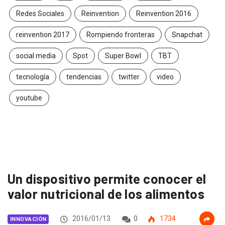
Redes Sociales
Reinvention
Reinvention 2016
reinvention 2017
Rompiendo fronteras
Snapchat
social media
Spot
Super Bowl
TBT
tecnología
tendencias
twitter
video
youtube
Un dispositivo permite conocer el
valor nutricional de los alimentos
2016/01/13
0
1734
INNOVACIÓN