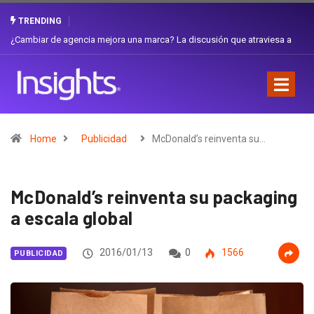
TRENDING
Gabriela Herrera y el arte de cambiarse el sombrero en Corporación
Favorita
Home
Publicidad
McDonald’s reinventa su…
McDonald’s reinventa su packaging
a escala global
2016/01/13
0
1566
PUBLICIDAD