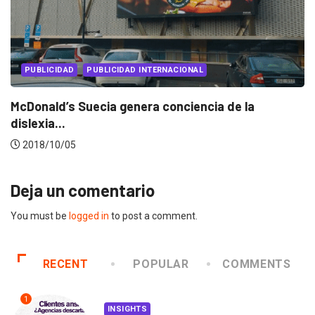
AL
PUBLICIDAD
PUBLICIDAD INTERNACION
ncia de la
ASMR: la tendencia audiovisual q
2018/07/06
Deja un comentario
You must be
logged in
to post a comment.
RECENT
POPULAR
COMMENTS
1
INSIGHTS