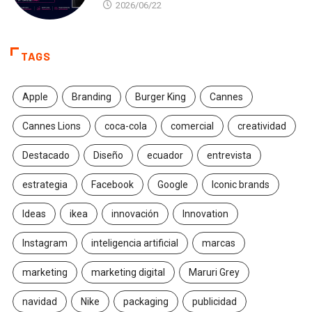
2026/06/22
TAGS
Apple
Branding
Burger King
Cannes
Cannes Lions
coca-cola
comercial
creatividad
Destacado
Diseño
ecuador
entrevista
estrategia
Facebook
Google
Iconic brands
Ideas
ikea
innovación
Innovation
Instagram
inteligencia artificial
marcas
marketing
marketing digital
Maruri Grey
navidad
Nike
packaging
publicidad