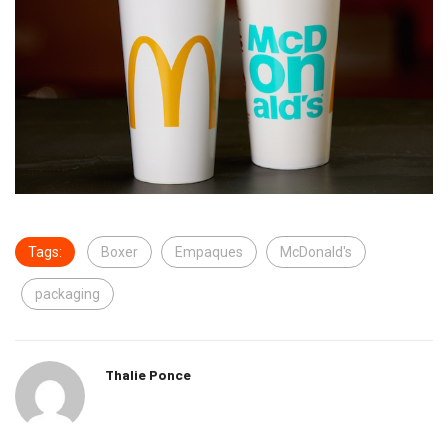
Tags:
Boxer
Empaques
McDonald's
packaging
Thalie Ponce