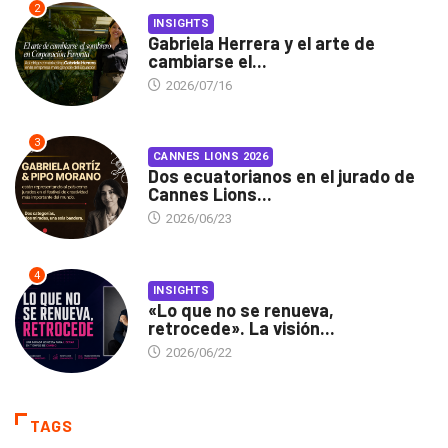
2
INSIGHTS
Gabriela Herrera y el arte de
cambiarse el...
2026/07/16
3
CANNES LIONS 2026
Dos ecuatorianos en el jurado de
Cannes Lions...
2026/06/23
4
INSIGHTS
«Lo que no se renueva,
retrocede». La visión...
2026/06/22
TAGS