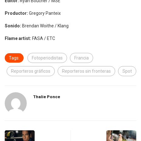
Editor:
Ryan Boucher / MSE
Productor:
Gregory Panteix
Sonido:
Brendan Woithe / Klang
Flame artist:
FASA / ETC
Tags:
Fotoperiodistas
Francia
Reporteros gráficos
Reporteros sin fronteras
Spot
Thalie Ponce