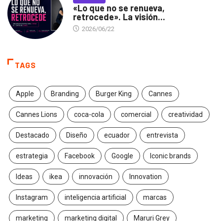
«Lo que no se renueva,
retrocede». La visión...
2026/06/22
TAGS
Apple
Branding
Burger King
Cannes
Cannes Lions
coca-cola
comercial
creatividad
Destacado
Diseño
ecuador
entrevista
estrategia
Facebook
Google
Iconic brands
Ideas
ikea
innovación
Innovation
Instagram
inteligencia artificial
marcas
marketing
marketing digital
Maruri Grey