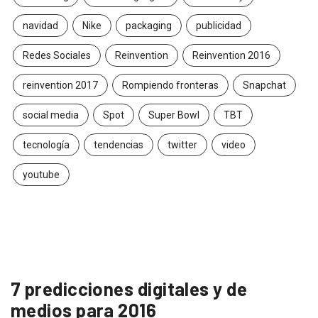
navidad
Nike
packaging
publicidad
Redes Sociales
Reinvention
Reinvention 2016
reinvention 2017
Rompiendo fronteras
Snapchat
social media
Spot
Super Bowl
TBT
tecnología
tendencias
twitter
video
youtube
7 predicciones digitales y de
medios para 2016