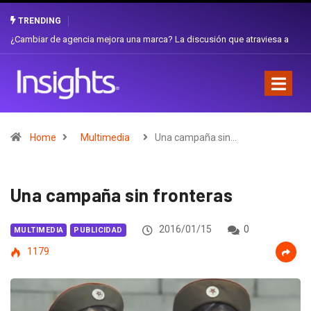
TRENDING
Gabriela Herrera y el arte de cambiarse el sombrero en Corporación
Favorita
Home
Multimedia
Una campaña sin…
Una campaña sin fronteras
2016/01/15
0
MULTIMEDIA
PUBLICIDAD
1179