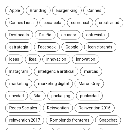
Apple
Branding
Burger King
Cannes
Cannes Lions
coca-cola
comercial
creatividad
Destacado
Diseño
ecuador
entrevista
estrategia
Facebook
Google
Iconic brands
Ideas
ikea
innovación
Innovation
Instagram
inteligencia artificial
marcas
marketing
marketing digital
Maruri Grey
navidad
Nike
packaging
publicidad
Redes Sociales
Reinvention
Reinvention 2016
reinvention 2017
Rompiendo fronteras
Snapchat