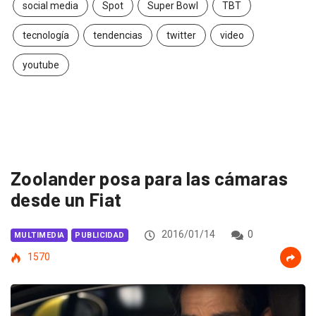
social media
Spot
Super Bowl
TBT
tecnología
tendencias
twitter
video
youtube
Zoolander posa para las cámaras
desde un Fiat
2016/01/14
0
MULTIMEDIA
PUBLICIDAD
1570