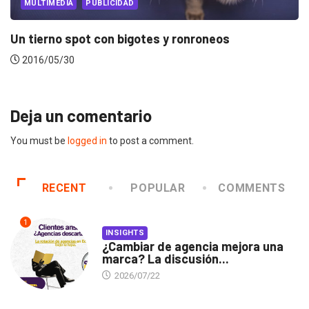
MULTIMEDIA
PUBLICIDAD
Este spot busca hacernos pensar sobre los...
2016/04/01
Deja un comentario
You must be
logged in
to post a comment.
RECENT
POPULAR
COMMENTS
1
INSIGHTS
¿Cambiar de agencia mejora una
marca? La discusión...
2026/07/22