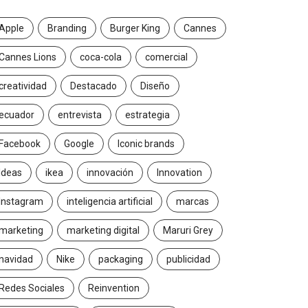
Apple
Branding
Burger King
Cannes
Cannes Lions
coca-cola
comercial
creatividad
Destacado
Diseño
ecuador
entrevista
estrategia
Facebook
Google
Iconic brands
Ideas
ikea
innovación
Innovation
Instagram
inteligencia artificial
marcas
marketing
marketing digital
Maruri Grey
navidad
Nike
packaging
publicidad
Redes Sociales
Reinvention