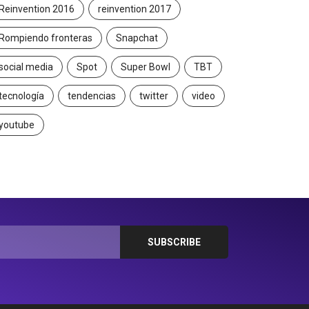
Reinvention 2016
reinvention 2017
Rompiendo fronteras
Snapchat
social media
Spot
Super Bowl
TBT
tecnología
tendencias
twitter
video
youtube