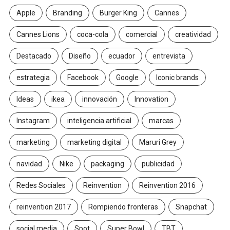
Apple
Branding
Burger King
Cannes
Cannes Lions
coca-cola
comercial
creatividad
Destacado
Diseño
ecuador
entrevista
estrategia
Facebook
Google
Iconic brands
Ideas
ikea
innovación
Innovation
Instagram
inteligencia artificial
marcas
marketing
marketing digital
Maruri Grey
navidad
Nike
packaging
publicidad
Redes Sociales
Reinvention
Reinvention 2016
reinvention 2017
Rompiendo fronteras
Snapchat
social media
Spot
Super Bowl
TBT