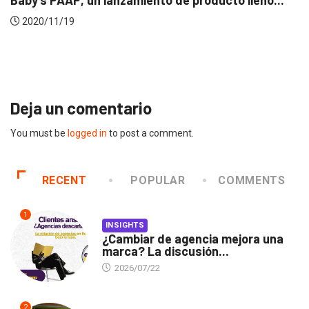
EVENTOS
LUX AWARDS
Conoce a los ganadores de Lux Awards 2019
2019/12/04
Deja un comentario
You must be
logged in
to post a comment.
RECENT
POPULAR
COMMENTS
1
INSIGHTS
¿Cambiar de agencia mejora una
marca? La discusión...
2026/07/22
2