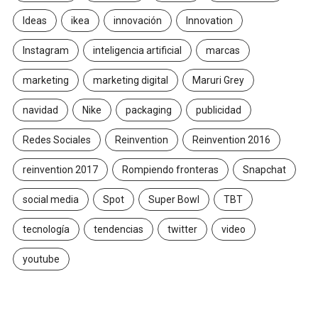
Ideas
ikea
innovación
Innovation
Instagram
inteligencia artificial
marcas
marketing
marketing digital
Maruri Grey
navidad
Nike
packaging
publicidad
Redes Sociales
Reinvention
Reinvention 2016
reinvention 2017
Rompiendo fronteras
Snapchat
social media
Spot
Super Bowl
TBT
tecnología
tendencias
twitter
video
youtube