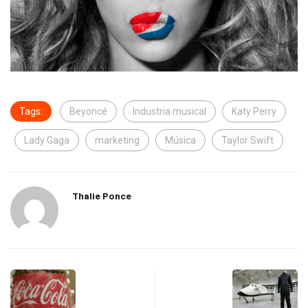
Tags:
Beyoncé
Industria musical
Katy Perry
Lady Gaga
marketing
Música
Taylor Swift
Thalie Ponce