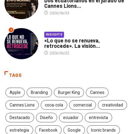
Dos ecuatorianos en el jurado de
Cannes Lions...
2026/06/23
4
INSIGHTS
«Lo que no se renueva,
retrocede». La visión...
2026/06/22
TAGS
Apple
Branding
Burger King
Cannes
Cannes Lions
coca-cola
comercial
creatividad
Destacado
Diseño
ecuador
entrevista
estrategia
Facebook
Google
Iconic brands