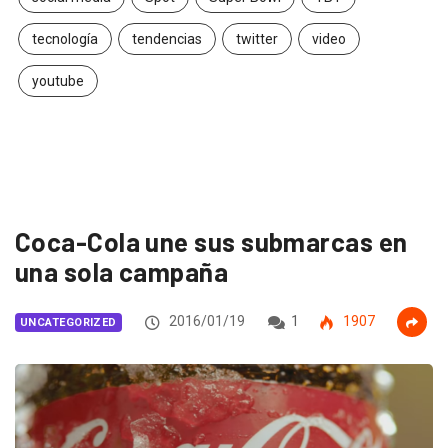
tecnología
tendencias
twitter
video
youtube
Coca-Cola une sus submarcas en
una sola campaña
2016/01/19
1
1907
UNCATEGORIZED