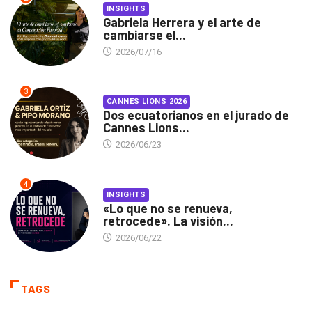
INSIGHTS
Gabriela Herrera y el arte de
cambiarse el...
2026/07/16
3
CANNES LIONS 2026
Dos ecuatorianos en el jurado de
Cannes Lions...
2026/06/23
4
INSIGHTS
«Lo que no se renueva,
retrocede». La visión...
2026/06/22
TAGS