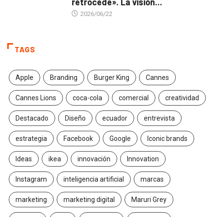
retrocede». La visión...
2026/06/22
TAGS
Apple
Branding
Burger King
Cannes
Cannes Lions
coca-cola
comercial
creatividad
Destacado
Diseño
ecuador
entrevista
estrategia
Facebook
Google
Iconic brands
Ideas
ikea
innovación
Innovation
Instagram
inteligencia artificial
marcas
marketing
marketing digital
Maruri Grey