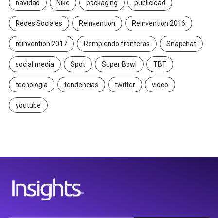
navidad
Nike
packaging
publicidad
Redes Sociales
Reinvention
Reinvention 2016
reinvention 2017
Rompiendo fronteras
Snapchat
social media
Spot
Super Bowl
TBT
tecnología
tendencias
twitter
video
youtube