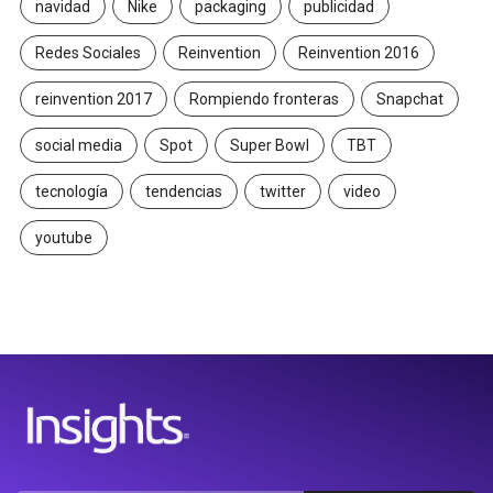
navidad
Nike
packaging
publicidad
Redes Sociales
Reinvention
Reinvention 2016
reinvention 2017
Rompiendo fronteras
Snapchat
social media
Spot
Super Bowl
TBT
tecnología
tendencias
twitter
video
youtube