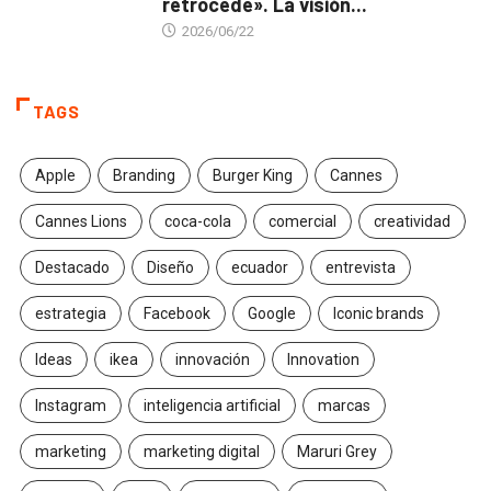
retrocede». La visión...
2026/06/22
TAGS
Apple
Branding
Burger King
Cannes
Cannes Lions
coca-cola
comercial
creatividad
Destacado
Diseño
ecuador
entrevista
estrategia
Facebook
Google
Iconic brands
Ideas
ikea
innovación
Innovation
Instagram
inteligencia artificial
marcas
marketing
marketing digital
Maruri Grey