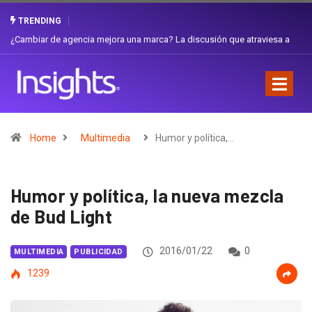
TRENDING
Gabriela Herrera y el arte de cambiarse el sombrero en Corporación
Favorita
Home
Multimedia
Humor y política,…
Humor y política, la nueva mezcla
de Bud Light
2016/01/22
0
MULTIMEDIA
PUBLICIDAD
1239