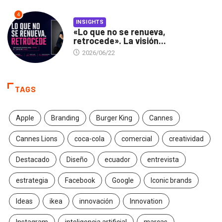
4
INSIGHTS
«Lo que no se renueva,
retrocede». La visión...
2026/06/22
TAGS
Apple
Branding
Burger King
Cannes
Cannes Lions
coca-cola
comercial
creatividad
Destacado
Diseño
ecuador
entrevista
estrategia
Facebook
Google
Iconic brands
Ideas
ikea
innovación
Innovation