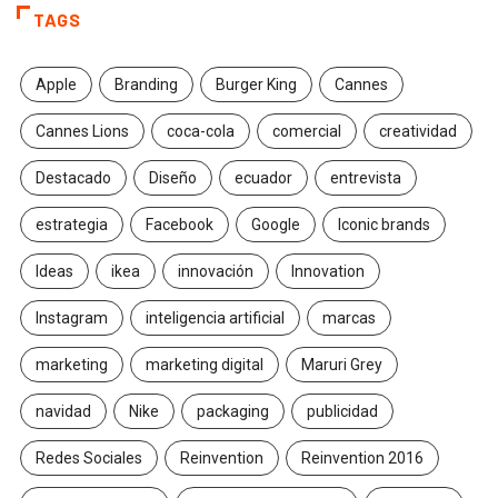
TAGS
Apple
Branding
Burger King
Cannes
Cannes Lions
coca-cola
comercial
creatividad
Destacado
Diseño
ecuador
entrevista
estrategia
Facebook
Google
Iconic brands
Ideas
ikea
innovación
Innovation
Instagram
inteligencia artificial
marcas
marketing
marketing digital
Maruri Grey
navidad
Nike
packaging
publicidad
Redes Sociales
Reinvention
Reinvention 2016