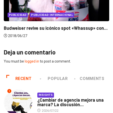
PUBLICIDAD
ssup» con...
A nadie le importa tu publicidad (pero..
2018/02/21
Deja un comentario
You must be
logged in
to post a comment.
RECENT
POPULAR
COMMENTS
1
INSIGHTS
¿Cambiar de agencia mejora una
marca? La discusión...
2026/07/22