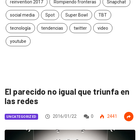
reinvention 2017
Rompiendo fronteras
Snapchat
social media
Spot
Super Bowl
TBT
tecnología
tendencias
twitter
video
youtube
El parecido no igual que triunfa en
las redes
2016/01/22
0
2441
UNCATEGORIZED