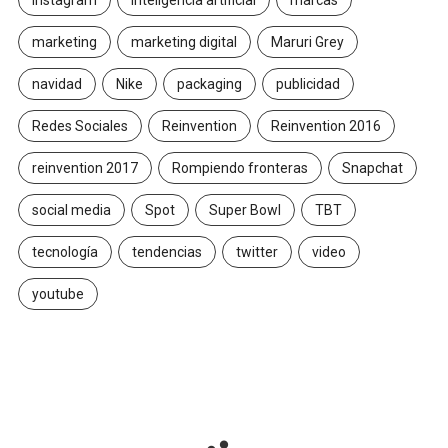
Instagram
inteligencia artificial
marcas
marketing
marketing digital
Maruri Grey
navidad
Nike
packaging
publicidad
Redes Sociales
Reinvention
Reinvention 2016
reinvention 2017
Rompiendo fronteras
Snapchat
social media
Spot
Super Bowl
TBT
tecnología
tendencias
twitter
video
youtube