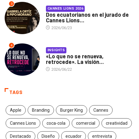
3
CANNES LIONS 2026
Dos ecuatorianos en el jurado de
Cannes Lions...
2026/06/23
4
INSIGHTS
«Lo que no se renueva,
retrocede». La visión...
2026/06/22
TAGS
Apple
Branding
Burger King
Cannes
Cannes Lions
coca-cola
comercial
creatividad
Destacado
Diseño
ecuador
entrevista