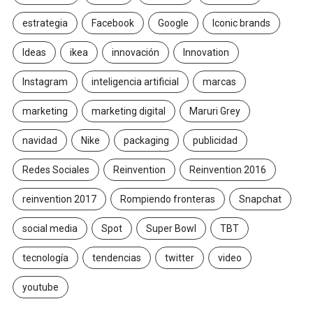
estrategia
Facebook
Google
Iconic brands
Ideas
ikea
innovación
Innovation
Instagram
inteligencia artificial
marcas
marketing
marketing digital
Maruri Grey
navidad
Nike
packaging
publicidad
Redes Sociales
Reinvention
Reinvention 2016
reinvention 2017
Rompiendo fronteras
Snapchat
social media
Spot
Super Bowl
TBT
tecnología
tendencias
twitter
video
youtube