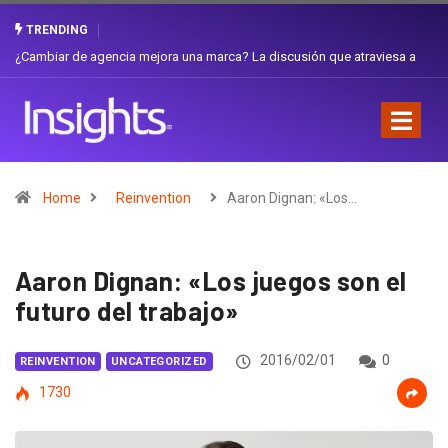
TRENDING
Gabriela Herrera y el arte de cambiarse el sombrero en Corporación
Favorita
Home
Reinvention
Aaron Dignan: «Los…
Aaron Dignan: «Los juegos son el
futuro del trabajo»
2016/02/01
0
REINVENTION
UNCATEGORIZED
1730