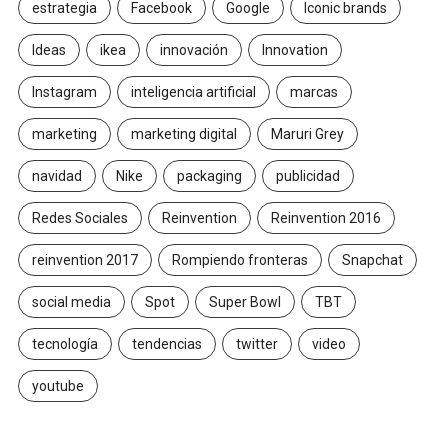
estrategia
Facebook
Google
Iconic brands
Ideas
ikea
innovación
Innovation
Instagram
inteligencia artificial
marcas
marketing
marketing digital
Maruri Grey
navidad
Nike
packaging
publicidad
Redes Sociales
Reinvention
Reinvention 2016
reinvention 2017
Rompiendo fronteras
Snapchat
social media
Spot
Super Bowl
TBT
tecnología
tendencias
twitter
video
youtube