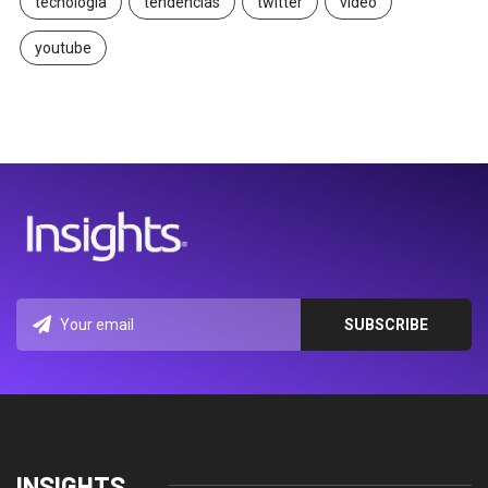
tecnología
tendencias
twitter
video
youtube
INSIGHTS