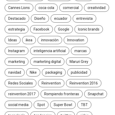
Cannes Lions
coca-cola
comercial
creatividad
Destacado
Diseño
ecuador
entrevista
estrategia
Facebook
Google
Iconic brands
Ideas
ikea
innovación
Innovation
Instagram
inteligencia artificial
marcas
marketing
marketing digital
Maruri Grey
navidad
Nike
packaging
publicidad
Redes Sociales
Reinvention
Reinvention 2016
reinvention 2017
Rompiendo fronteras
Snapchat
social media
Spot
Super Bowl
TBT