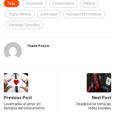
Tags:
Destacado
Ecuatorianos
México
Ogilvy México
publicidad
Rompiendo fronteras
Santiago González
Thalie Ponce
Previous Post
Next Post
Lovemarks: el amor en
Deadpool se toma las
tiempos del consumismo
redes sociales