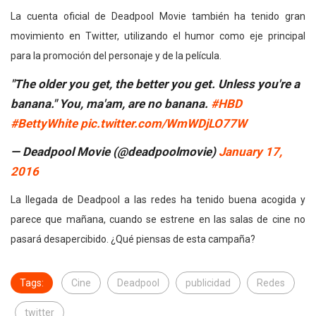
La cuenta oficial de Deadpool Movie también ha tenido gran
movimiento en Twitter, utilizando el humor como eje principal
para la promoción del personaje y de la película.
"The older you get, the better you get. Unless you're a
banana." You, ma'am, are no banana.
#HBD
#BettyWhite
pic.twitter.com/WmWDjLO77W
— Deadpool Movie (@deadpoolmovie)
January 17,
2016
La llegada de Deadpool a las redes ha tenido buena acogida y
parece que mañana, cuando se estrene en las salas de cine no
pasará desapercibido. ¿Qué piensas de esta campaña?
Tags:
Cine
Deadpool
publicidad
Redes
twitter