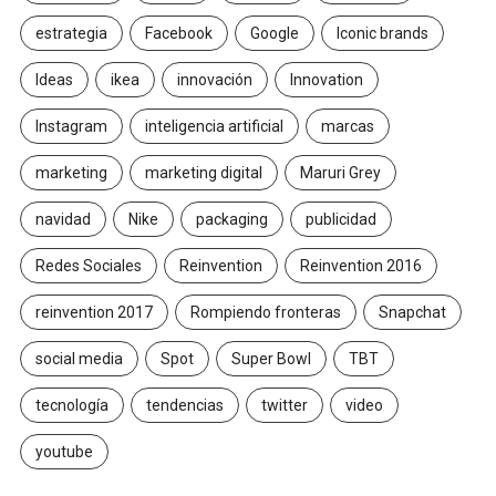
estrategia
Facebook
Google
Iconic brands
Ideas
ikea
innovación
Innovation
Instagram
inteligencia artificial
marcas
marketing
marketing digital
Maruri Grey
navidad
Nike
packaging
publicidad
Redes Sociales
Reinvention
Reinvention 2016
reinvention 2017
Rompiendo fronteras
Snapchat
social media
Spot
Super Bowl
TBT
tecnología
tendencias
twitter
video
youtube