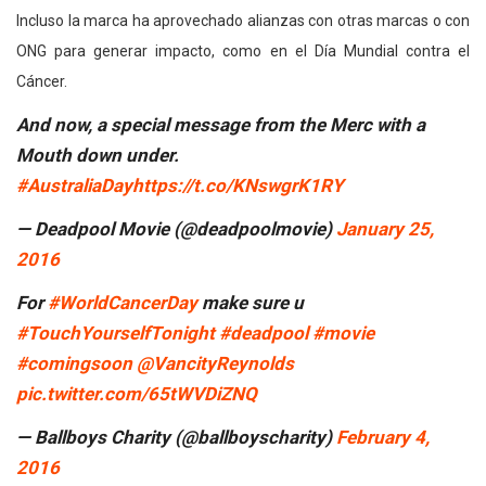
Incluso la marca ha aprovechado alianzas con otras marcas o con
ONG para generar impacto, como en el Día Mundial contra el
Cáncer.
And now, a special message from the Merc with a
Mouth down under.
#AustraliaDay
https://t.co/KNswgrK1RY
— Deadpool Movie (@deadpoolmovie)
January 25,
2016
For
#WorldCancerDay
make sure u
#TouchYourselfTonight
#deadpool
#movie
#comingsoon
@VancityReynolds
pic.twitter.com/65tWVDiZNQ
— Ballboys Charity (@ballboyscharity)
February 4,
2016