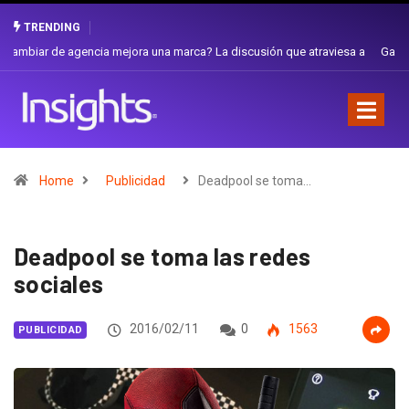
TRENDING
Gabriela Herrera y el arte de cambiarse el sombrero en Corporación
Favorita
Home
Publicidad
Deadpool se toma…
Deadpool se toma las redes
sociales
2016/02/11
0
1563
PUBLICIDAD