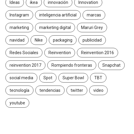
Ideas
ikea
innovación
Innovation
Instagram
inteligencia artificial
marcas
marketing
marketing digital
Maruri Grey
navidad
Nike
packaging
publicidad
Redes Sociales
Reinvention
Reinvention 2016
reinvention 2017
Rompiendo fronteras
Snapchat
social media
Spot
Super Bowl
TBT
tecnología
tendencias
twitter
video
youtube