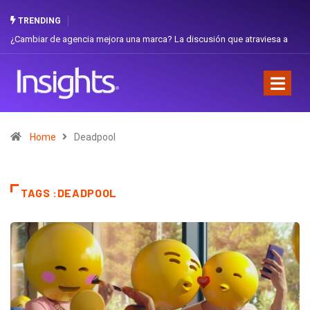
TRENDING
cia mejora una marca? La discusión que atraviesa a
Gabriela Herrera y el 
Favorita
Home
Deadpool
TAGS :DEADPOOL