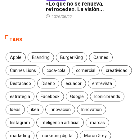
«Lo que no se renueva,
retrocede». La visión...
2026/06/22
TAGS
Apple
Branding
Burger King
Cannes
Cannes Lions
coca-cola
comercial
creatividad
Destacado
Diseño
ecuador
entrevista
estrategia
Facebook
Google
Iconic brands
Ideas
ikea
innovación
Innovation
Instagram
inteligencia artificial
marcas
marketing
marketing digital
Maruri Grey