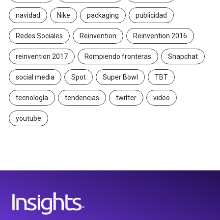
navidad
Nike
packaging
publicidad
Redes Sociales
Reinvention
Reinvention 2016
reinvention 2017
Rompiendo fronteras
Snapchat
social media
Spot
Super Bowl
TBT
tecnología
tendencias
twitter
video
youtube