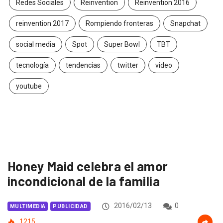
Redes Sociales
Reinvention
Reinvention 2016
reinvention 2017
Rompiendo fronteras
Snapchat
social media
Spot
Super Bowl
TBT
tecnología
tendencias
twitter
video
youtube
Honey Maid celebra el amor
incondicional de la familia
2016/02/13
0
MULTIMEDIA
PUBLICIDAD
1215