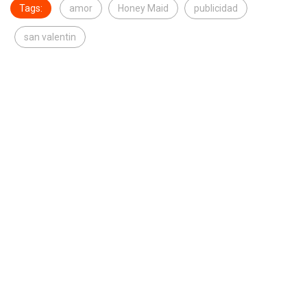
Tags:
amor
Honey Maid
publicidad
san valentin
Thalie Ponce
Previous Post
Next Post
Instagram ahora muestra
Un manual de amor
los views en los videos
simplificado por Ikea