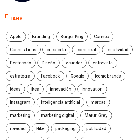
TAGS
Apple
Branding
Burger King
Cannes
Cannes Lions
coca-cola
comercial
creatividad
Destacado
Diseño
ecuador
entrevista
estrategia
Facebook
Google
Iconic brands
Ideas
ikea
innovación
Innovation
Instagram
inteligencia artificial
marcas
marketing
marketing digital
Maruri Grey
navidad
Nike
packaging
publicidad