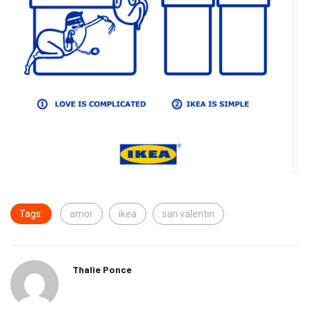
Tags:
amor
ikea
san valentin
Thalie Ponce