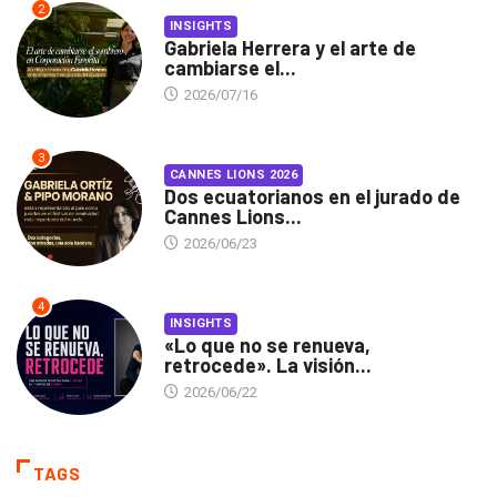
2
INSIGHTS
Gabriela Herrera y el arte de
cambiarse el...
2026/07/16
3
CANNES LIONS 2026
Dos ecuatorianos en el jurado de
Cannes Lions...
2026/06/23
4
INSIGHTS
«Lo que no se renueva,
retrocede». La visión...
2026/06/22
TAGS