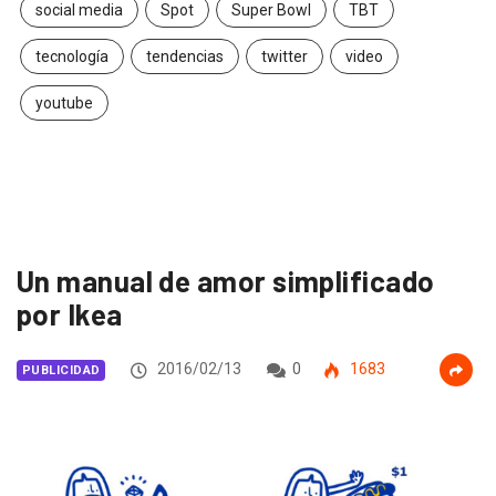
social media
Spot
Super Bowl
TBT
tecnología
tendencias
twitter
video
youtube
Un manual de amor simplificado
por Ikea
2016/02/13
0
1683
PUBLICIDAD