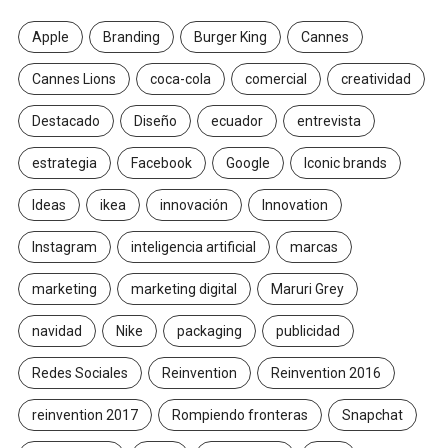
Apple
Branding
Burger King
Cannes
Cannes Lions
coca-cola
comercial
creatividad
Destacado
Diseño
ecuador
entrevista
estrategia
Facebook
Google
Iconic brands
Ideas
ikea
innovación
Innovation
Instagram
inteligencia artificial
marcas
marketing
marketing digital
Maruri Grey
navidad
Nike
packaging
publicidad
Redes Sociales
Reinvention
Reinvention 2016
reinvention 2017
Rompiendo fronteras
Snapchat