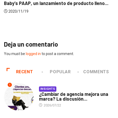
UNCATEGORIZED
El Pulso: sintomatología de la industria frente...
2020/04/16
Deja un comentario
You must be
logged in
to post a comment.
RECENT
POPULAR
COMMENTS
1
INSIGHTS
¿Cambiar de agencia mejora una
marca? La discusión...
2026/07/22