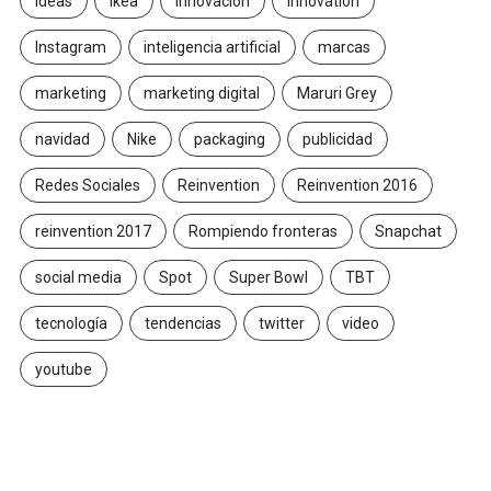
Ideas
ikea
innovación
Innovation
Instagram
inteligencia artificial
marcas
marketing
marketing digital
Maruri Grey
navidad
Nike
packaging
publicidad
Redes Sociales
Reinvention
Reinvention 2016
reinvention 2017
Rompiendo fronteras
Snapchat
social media
Spot
Super Bowl
TBT
tecnología
tendencias
twitter
video
youtube