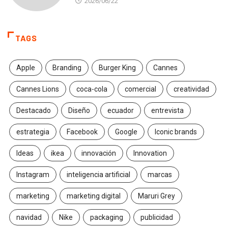
2026/06/22
TAGS
Apple
Branding
Burger King
Cannes
Cannes Lions
coca-cola
comercial
creatividad
Destacado
Diseño
ecuador
entrevista
estrategia
Facebook
Google
Iconic brands
Ideas
ikea
innovación
Innovation
Instagram
inteligencia artificial
marcas
marketing
marketing digital
Maruri Grey
navidad
Nike
packaging
publicidad