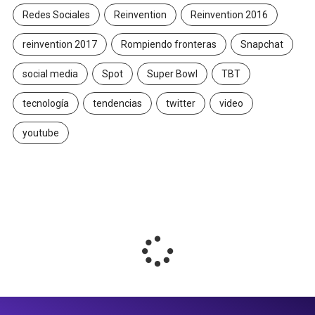
Redes Sociales
Reinvention
Reinvention 2016
reinvention 2017
Rompiendo fronteras
Snapchat
social media
Spot
Super Bowl
TBT
tecnología
tendencias
twitter
video
youtube