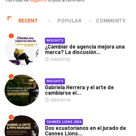
You must be
logged in
to post a comment.
RECENT
POPULAR
COMMENTS
1
INSIGHTS
¿Cambiar de agencia mejora una
marca? La discusión...
2026/07/22
2
INSIGHTS
Gabriela Herrera y el arte de
cambiarse el...
2026/07/16
3
CANNES LIONS 2026
Dos ecuatorianos en el jurado de
Cannes Lions...