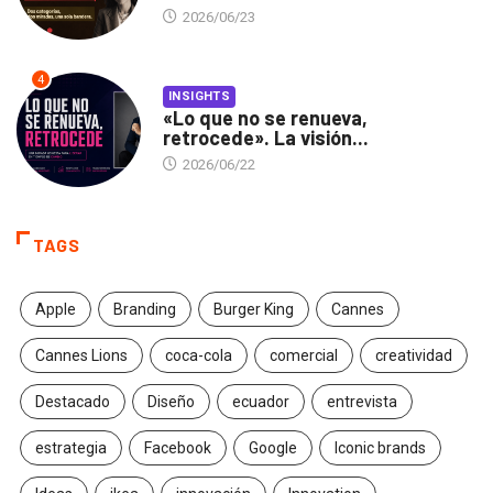
2026/06/23
4
INSIGHTS
«Lo que no se renueva,
retrocede». La visión...
2026/06/22
TAGS
Apple
Branding
Burger King
Cannes
Cannes Lions
coca-cola
comercial
creatividad
Destacado
Diseño
ecuador
entrevista
estrategia
Facebook
Google
Iconic brands