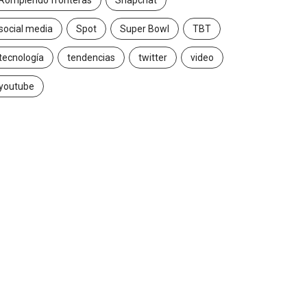
Rompiendo fronteras
Snapchat
social media
Spot
Super Bowl
TBT
tecnología
tendencias
twitter
video
youtube