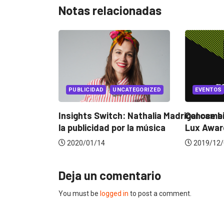
Notas relacionadas
PUBLICIDAD
PUBLICIDAD LOC
Tuenti conquis
más, a los...
IZED
EVENTOS
LUX AWARDS
2019/02/21
alia Madrigal cambió
Conoce a los ganadores de
úsica
Lux Awards 2019
2019/12/04
Deja un comentario
You must be
logged in
to post a comment.