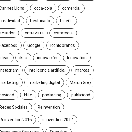
Cannes Lions
coca-cola
comercial
creatividad
Destacado
Diseño
ecuador
entrevista
estrategia
Facebook
Google
Iconic brands
Ideas
ikea
innovación
Innovation
Instagram
inteligencia artificial
marcas
marketing
marketing digital
Maruri Grey
navidad
Nike
packaging
publicidad
Redes Sociales
Reinvention
Reinvention 2016
reinvention 2017