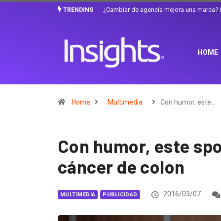
Gabriela Herrera y el arte de cambiarse e
TRENDING
HOME
Home
Multimedia
Con humor, este…
Con humor, este spo
cáncer de colon
2016/03/07
MULTIMEDIA
PUBLICIDAD