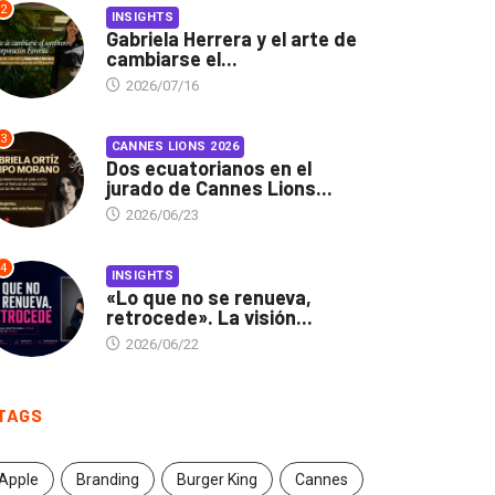
2
INSIGHTS
Gabriela Herrera y el arte de
cambiarse el...
2026/07/16
3
CANNES LIONS 2026
Dos ecuatorianos en el
jurado de Cannes Lions...
2026/06/23
4
INSIGHTS
«Lo que no se renueva,
retrocede». La visión...
2026/06/22
TAGS
Apple
Branding
Burger King
Cannes