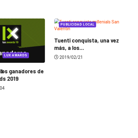
AL
ta, una vez
PUBLICIDAD
UNCATEGORIZED
EVENT
Insights Switch: Nathalia Madrigal ca
Conoce 
la publicidad por la música
Lux Aw
2020/01/14
2019/1