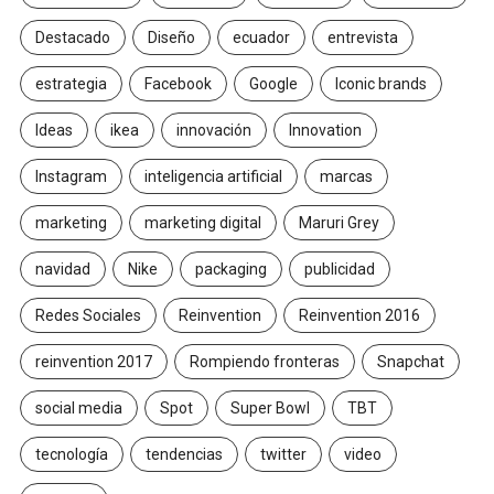
Destacado
Diseño
ecuador
entrevista
estrategia
Facebook
Google
Iconic brands
Ideas
ikea
innovación
Innovation
Instagram
inteligencia artificial
marcas
marketing
marketing digital
Maruri Grey
navidad
Nike
packaging
publicidad
Redes Sociales
Reinvention
Reinvention 2016
reinvention 2017
Rompiendo fronteras
Snapchat
social media
Spot
Super Bowl
TBT
tecnología
tendencias
twitter
video