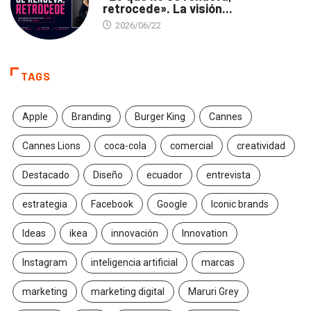
retrocede». La visión...
2026/06/22
TAGS
Apple
Branding
Burger King
Cannes
Cannes Lions
coca-cola
comercial
creatividad
Destacado
Diseño
ecuador
entrevista
estrategia
Facebook
Google
Iconic brands
Ideas
ikea
innovación
Innovation
Instagram
inteligencia artificial
marcas
marketing
marketing digital
Maruri Grey