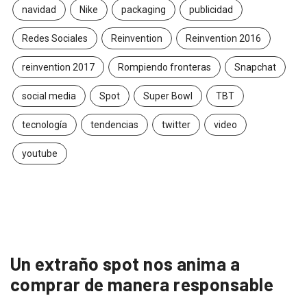
navidad
Nike
packaging
publicidad
Redes Sociales
Reinvention
Reinvention 2016
reinvention 2017
Rompiendo fronteras
Snapchat
social media
Spot
Super Bowl
TBT
tecnología
tendencias
twitter
video
youtube
Un extraño spot nos anima a
comprar de manera responsable