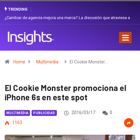
TRENDING
a
Gabriela Herrera y el arte de cambiarse el sombrero en Corporación
Favorita
Home
Multimedia
El Cookie Monster…
El Cookie Monster promociona el
iPhone 6s en este spot
2016/03/17
0
MULTIMEDIA
PUBLICIDAD
1163