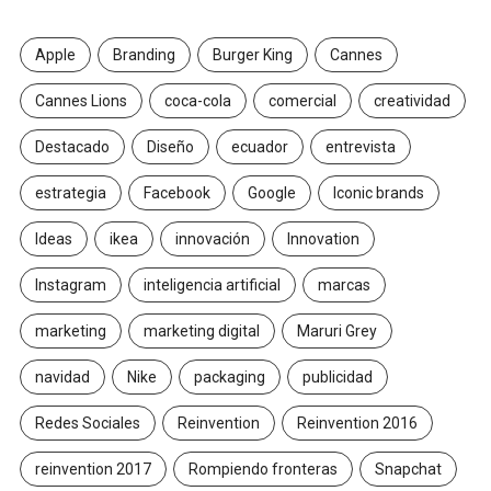
Apple
Branding
Burger King
Cannes
Cannes Lions
coca-cola
comercial
creatividad
Destacado
Diseño
ecuador
entrevista
estrategia
Facebook
Google
Iconic brands
Ideas
ikea
innovación
Innovation
Instagram
inteligencia artificial
marcas
marketing
marketing digital
Maruri Grey
navidad
Nike
packaging
publicidad
Redes Sociales
Reinvention
Reinvention 2016
reinvention 2017
Rompiendo fronteras
Snapchat