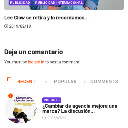
PUBLICIDAD INTERNACIONAL
PUBLICIDAD
etira y lo recordamos...
Apple «redise
2018/10/30
Deja un comentario
You must be
logged in
to post a comment.
RECENT
POPULAR
COMMENTS
1
INSIGHTS
¿Cambiar de agencia mejora una
marca? La discusión...
2026/07/22