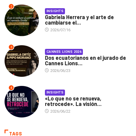
2
INSIGHTS
Gabriela Herrera y el arte de
cambiarse el...
2026/07/16
3
CANNES LIONS 2026
Dos ecuatorianos en el jurado de
Cannes Lions...
2026/06/23
4
INSIGHTS
«Lo que no se renueva,
retrocede». La visión...
2026/06/22
TAGS