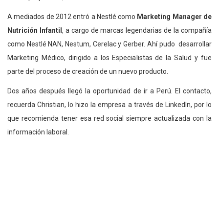
A mediados de 2012 entró a Nestlé como
Marketing Manager de
Nutrición Infantil
, a cargo de marcas legendarias de la compañía
como Nestlé NAN, Nestum, Cerelac y Gerber. Ahí pudo desarrollar
Marketing Médico, dirigido a los Especialistas de la Salud y fue
parte del proceso de creación de un nuevo producto.
Dos años después llegó la oportunidad de ir a Perú. El contacto,
recuerda Christian, lo hizo la empresa a través de LinkedIn, por lo
que recomienda tener esa red social siempre actualizada con la
información laboral.
En Lima es el responsable de
Marketing de Nestlé Purina
para la
región Andina, a cargo de marcas globales como Dog Chow, Cat
Chow, Pro Plan, entre otras. “Hemos podido acelerar el
crecimiento de Market Share, lanzar marcas nuevas, desarrollar la
plataforma digital en todos los puntos de contacto. También