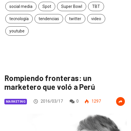
social media
Spot
Super Bowl
TBT
tecnología
tendencias
twitter
video
youtube
Rompiendo fronteras: un
marketero que voló a Perú
2016/03/17
0
1297
MARKETING