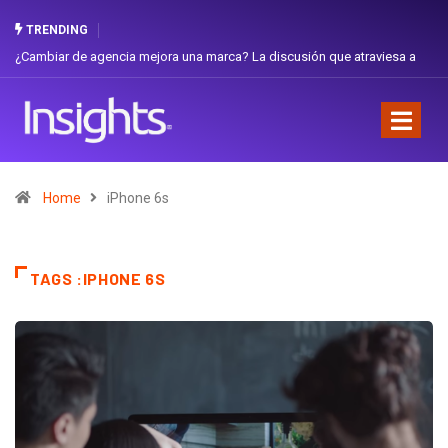
TRENDING
raviesa a
Gabriela Herrera y el arte de cambiarse el sombrero en Corporaci
Favorita
Home
iPhone 6s
TAGS :IPHONE 6S