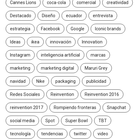
Cannes Lions
coca-cola
comercial
creatividad
Destacado
Diseño
ecuador
entrevista
estrategia
Facebook
Google
Iconic brands
Ideas
ikea
innovación
Innovation
Instagram
inteligencia artificial
marcas
marketing
marketing digital
Maruri Grey
navidad
Nike
packaging
publicidad
Redes Sociales
Reinvention
Reinvention 2016
reinvention 2017
Rompiendo fronteras
Snapchat
social media
Spot
Super Bowl
TBT
tecnología
tendencias
twitter
video