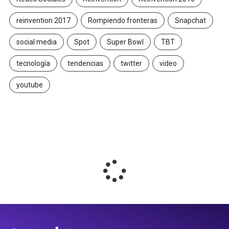
reinvention 2017
Rompiendo fronteras
Snapchat
social media
Spot
Super Bowl
TBT
tecnología
tendencias
twitter
video
youtube