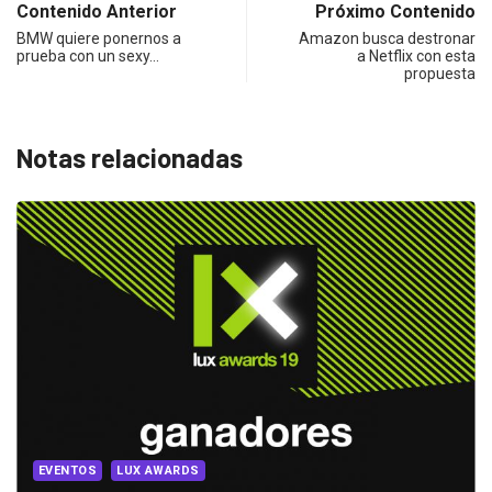
Contenido Anterior
Próximo Contenido
BMW quiere ponernos a
Amazon busca destronar
prueba con un sexy…
a Netflix con esta
propuesta
Notas relacionadas
PUBLICIDAD
PUBLICIDAD LOCAL
Tuenti conquista, una vez más, a los...
2019/02/21