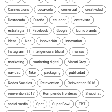
Cannes Lions
coca-cola
comercial
creatividad
Destacado
Diseño
ecuador
entrevista
estrategia
Facebook
Google
Iconic brands
Ideas
ikea
innovación
Innovation
Instagram
inteligencia artificial
marcas
marketing
marketing digital
Maruri Grey
navidad
Nike
packaging
publicidad
Redes Sociales
Reinvention
Reinvention 2016
reinvention 2017
Rompiendo fronteras
Snapchat
social media
Spot
Super Bowl
TBT