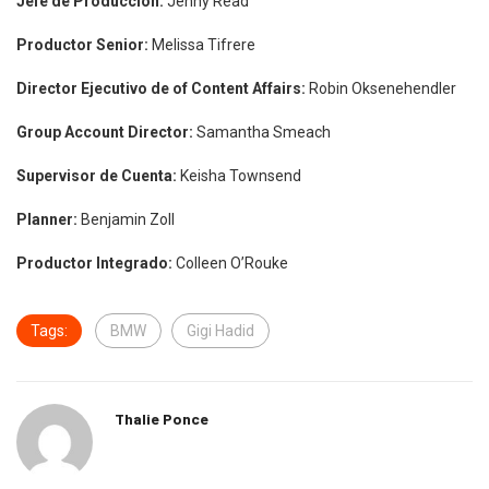
Jefe de Producción:
Jenny Read
Productor Senior:
Melissa Tifrere
Director Ejecutivo de of Content Affairs:
Robin Oksenehendler
Group Account Director:
Samantha Smeach
Supervisor de Cuenta:
Keisha Townsend
Planner:
Benjamin Zoll
Productor Integrado:
Colleen O’Rouke
Tags:
BMW
Gigi Hadid
Thalie Ponce