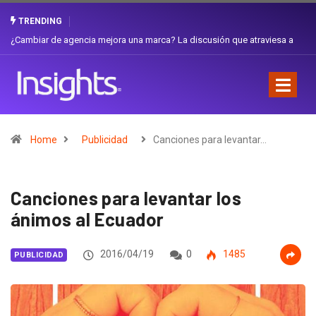
TRENDING
Gabriela Herrera y el arte de cambiarse el sombrero en Corporación
Favorita
Home
Publicidad
Canciones para levantar…
Canciones para levantar los
ánimos al Ecuador
2016/04/19
0
1485
PUBLICIDAD