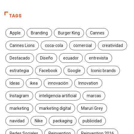
TAGS
Apple
Branding
Burger King
Cannes
Cannes Lions
coca-cola
comercial
creatividad
Destacado
Diseño
ecuador
entrevista
estrategia
Facebook
Google
Iconic brands
Ideas
ikea
innovación
Innovation
Instagram
inteligencia artificial
marcas
marketing
marketing digital
Maruri Grey
navidad
Nike
packaging
publicidad
Redes Sociales
Reinvention
Reinvention 2016