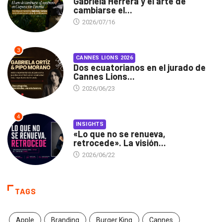
Gabriela Herrera y el arte de
cambiarse el...
2026/07/16
3
CANNES LIONS 2026
Dos ecuatorianos en el jurado de
Cannes Lions...
2026/06/23
4
INSIGHTS
«Lo que no se renueva,
retrocede». La visión...
2026/06/22
TAGS
Apple
Branding
Burger King
Cannes