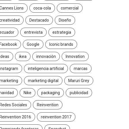
Cannes Lions
coca-cola
comercial
creatividad
Destacado
Diseño
ecuador
entrevista
estrategia
Facebook
Google
Iconic brands
Ideas
ikea
innovación
Innovation
Instagram
inteligencia artificial
marcas
marketing
marketing digital
Maruri Grey
navidad
Nike
packaging
publicidad
Redes Sociales
Reinvention
Reinvention 2016
reinvention 2017