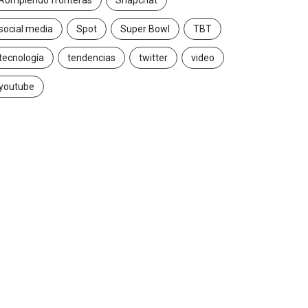
Rompiendo fronteras
Snapchat
social media
Spot
Super Bowl
TBT
tecnología
tendencias
twitter
video
youtube