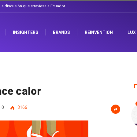
l sombrero en Corporación Favorita
INSIGHTERS
BRANDS
REINVENTION
LUX
ace calor
0
3166