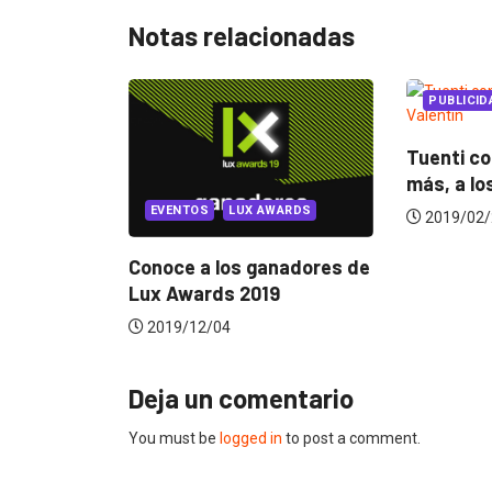
Notas relacionadas
PUBLICIDAD
PUBLICIDAD LOCAL
Tuenti conquista, una vez
más, a los...
VENTOS
LUX AWARDS
2019/02/21
oce a los ganadores de
 Awards 2019
19/12/04
Deja un comentario
You must be
logged in
to post a comment.