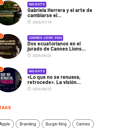
2
INSIGHTS
Gabriela Herrera y el arte de
cambiarse el...
2026/07/16
3
CANNES LIONS 2026
Dos ecuatorianos en el
jurado de Cannes Lions...
2026/06/23
4
INSIGHTS
«Lo que no se renueva,
retrocede». La visión...
2026/06/22
TAGS
Apple
Branding
Burger King
Cannes