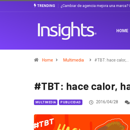
Gabriela Herrera y el arte de cambiarse e
TRENDING
HOME
Home
Multimedia
#TBT: hace calor,…
#TBT: hace calor, h
2016/04/28
MULTIMEDIA
PUBLICIDAD