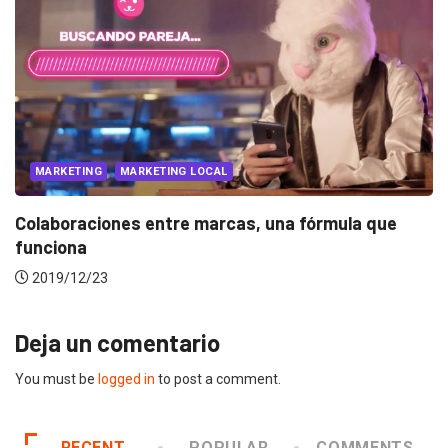
EVENTOS
LUX AWARDS
Conoce a los ganadores de Lux Awards 2019
2019/12/04
Deja un comentario
You must be
logged in
to post a comment.
RECENT
POPULAR
COMMENTS