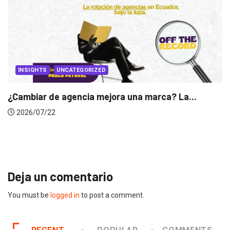
¿C
CANNES LIONS 2026
s ecuatorianos en el jurado de Cannes...
2026/06/23
Deja un comentario
You must be
logged in
to post a comment.