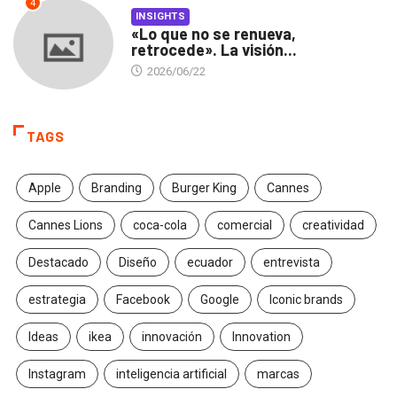
4
INSIGHTS
«Lo que no se renueva,
retrocede». La visión...
2026/06/22
TAGS
Apple
Branding
Burger King
Cannes
Cannes Lions
coca-cola
comercial
creatividad
Destacado
Diseño
ecuador
entrevista
estrategia
Facebook
Google
Iconic brands
Ideas
ikea
innovación
Innovation
Instagram
inteligencia artificial
marcas