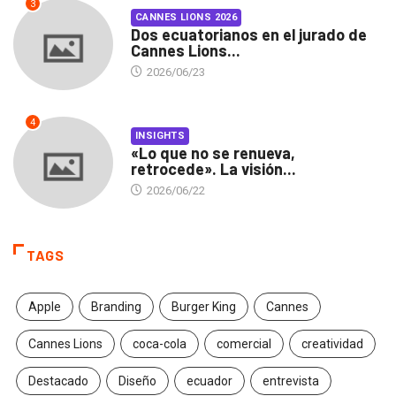
3
CANNES LIONS 2026
Dos ecuatorianos en el jurado de
Cannes Lions...
2026/06/23
4
INSIGHTS
«Lo que no se renueva,
retrocede». La visión...
2026/06/22
TAGS
Apple
Branding
Burger King
Cannes
Cannes Lions
coca-cola
comercial
creatividad
Destacado
Diseño
ecuador
entrevista