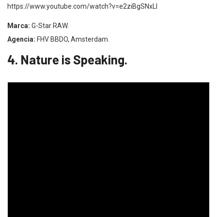
https://www.youtube.com/watch?v=e2ziBgSNxLI
Marca:
G-Star RAW.
Agencia:
FHV BBDO, Amsterdam.
4. Nature is Speaking.