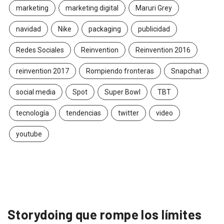
marketing
marketing digital
Maruri Grey
navidad
Nike
packaging
publicidad
Redes Sociales
Reinvention
Reinvention 2016
reinvention 2017
Rompiendo fronteras
Snapchat
social media
Spot
Super Bowl
TBT
tecnología
tendencias
twitter
video
youtube
Storydoing que rompe los límites