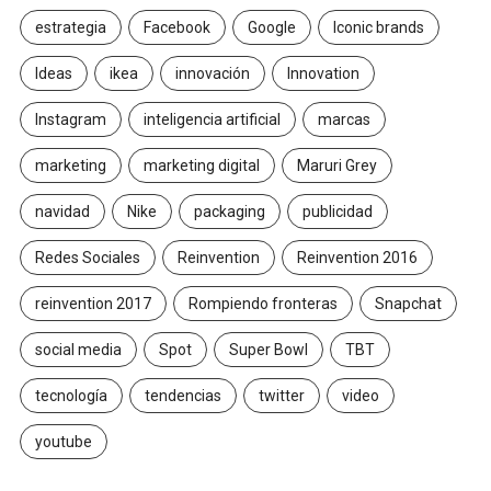
estrategia
Facebook
Google
Iconic brands
Ideas
ikea
innovación
Innovation
Instagram
inteligencia artificial
marcas
marketing
marketing digital
Maruri Grey
navidad
Nike
packaging
publicidad
Redes Sociales
Reinvention
Reinvention 2016
reinvention 2017
Rompiendo fronteras
Snapchat
social media
Spot
Super Bowl
TBT
tecnología
tendencias
twitter
video
youtube