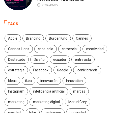
2026/06/22
TAGS
Apple
Branding
Burger King
Cannes
Cannes Lions
coca-cola
comercial
creatividad
Destacado
Diseño
ecuador
entrevista
estrategia
Facebook
Google
Iconic brands
Ideas
ikea
innovación
Innovation
Instagram
inteligencia artificial
marcas
marketing
marketing digital
Maruri Grey
navidad
Nike
packaging
publicidad