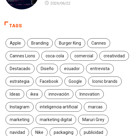
2026/06/22
TAGS
Apple
Branding
Burger King
Cannes
Cannes Lions
coca-cola
comercial
creatividad
Destacado
Diseño
ecuador
entrevista
estrategia
Facebook
Google
Iconic brands
Ideas
ikea
innovación
Innovation
Instagram
inteligencia artificial
marcas
marketing
marketing digital
Maruri Grey
navidad
Nike
packaging
publicidad