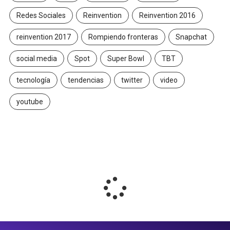
Redes Sociales
Reinvention
Reinvention 2016
reinvention 2017
Rompiendo fronteras
Snapchat
social media
Spot
Super Bowl
TBT
tecnología
tendencias
twitter
video
youtube