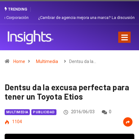
TRENDING
¿Cambiar de agencia mejora una marca? La discusión que atraviesa a
Ecuador
Home
Multimedia
Dentsu da la…
Dentsu da la excusa perfecta para
tener un Toyota Etios
2016/06/03
0
MULTIMEDIA
PUBLICIDAD
1104