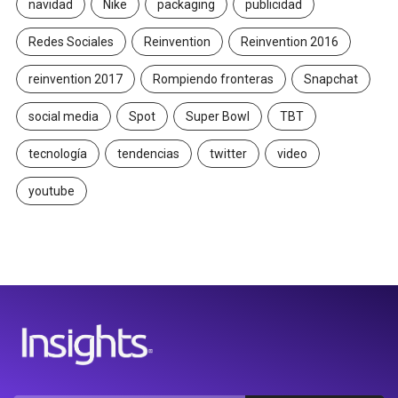
navidad
Nike
packaging
publicidad
Redes Sociales
Reinvention
Reinvention 2016
reinvention 2017
Rompiendo fronteras
Snapchat
social media
Spot
Super Bowl
TBT
tecnología
tendencias
twitter
video
youtube