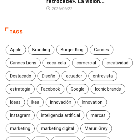
retrocede». La visión...
2026/06/22
TAGS
Apple
Branding
Burger King
Cannes
Cannes Lions
coca-cola
comercial
creatividad
Destacado
Diseño
ecuador
entrevista
estrategia
Facebook
Google
Iconic brands
Ideas
ikea
innovación
Innovation
Instagram
inteligencia artificial
marcas
marketing
marketing digital
Maruri Grey