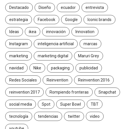
Destacado
Diseño
ecuador
entrevista
estrategia
Facebook
Google
Iconic brands
Ideas
ikea
innovación
Innovation
Instagram
inteligencia artificial
marcas
marketing
marketing digital
Maruri Grey
navidad
Nike
packaging
publicidad
Redes Sociales
Reinvention
Reinvention 2016
reinvention 2017
Rompiendo fronteras
Snapchat
social media
Spot
Super Bowl
TBT
tecnología
tendencias
twitter
video
youtube