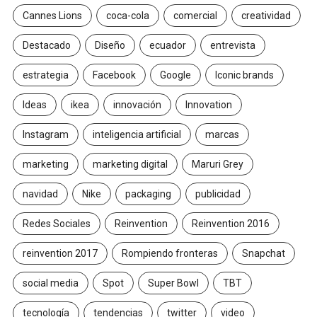
Cannes Lions
coca-cola
comercial
creatividad
Destacado
Diseño
ecuador
entrevista
estrategia
Facebook
Google
Iconic brands
Ideas
ikea
innovación
Innovation
Instagram
inteligencia artificial
marcas
marketing
marketing digital
Maruri Grey
navidad
Nike
packaging
publicidad
Redes Sociales
Reinvention
Reinvention 2016
reinvention 2017
Rompiendo fronteras
Snapchat
social media
Spot
Super Bowl
TBT
tecnología
tendencias
twitter
video