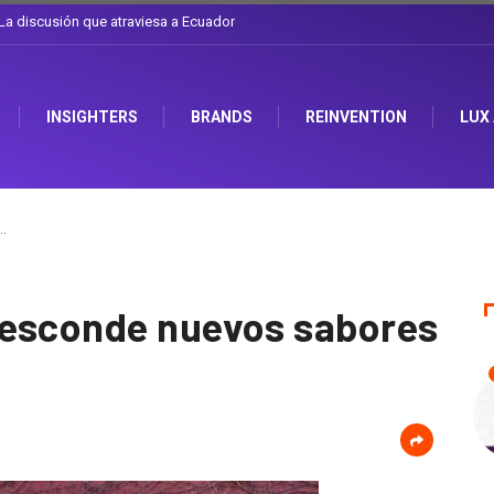
l sombrero en Corporación Favorita
INSIGHTERS
BRANDS
REINVENTION
LUX
…
 esconde nuevos sabores
1