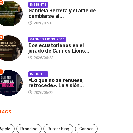
2
INSIGHTS
Gabriela Herrera y el arte de
cambiarse el...
2026/07/16
3
CANNES LIONS 2026
Dos ecuatorianos en el
jurado de Cannes Lions...
2026/06/23
4
INSIGHTS
«Lo que no se renueva,
retrocede». La visión...
2026/06/22
TAGS
Apple
Branding
Burger King
Cannes