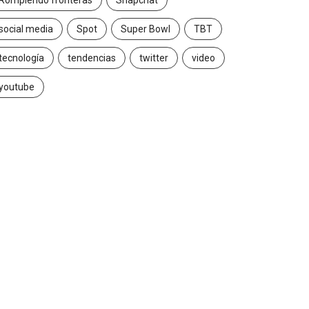
Rompiendo fronteras
Snapchat
social media
Spot
Super Bowl
TBT
tecnología
tendencias
twitter
video
youtube