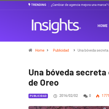
Gabriela Herrera y el arte de cambiarse e
TRENDING
HOME
Home
Publicidad
Una bóveda secreta
Una bóveda secreta
de Oreo
2016/02/02
0
177
PUBLICIDAD