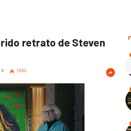
orido retrato de Steven
0
1033