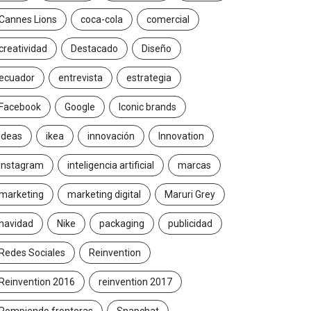
Cannes Lions
coca-cola
comercial
creatividad
Destacado
Diseño
ecuador
entrevista
estrategia
Facebook
Google
Iconic brands
Ideas
ikea
innovación
Innovation
Instagram
inteligencia artificial
marcas
marketing
marketing digital
Maruri Grey
navidad
Nike
packaging
publicidad
Redes Sociales
Reinvention
Reinvention 2016
reinvention 2017