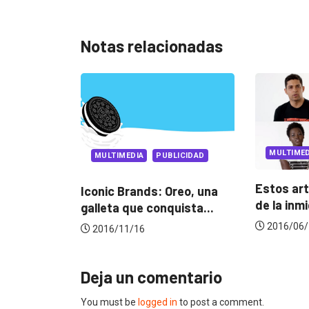
Notas relacionadas
MULTIMEDIA
PUBLICIDAD
UBLICIDAD
PUBLI
Estos artistas nos hablan
 Oreo, una
Insigh
de la inmigración
nquista...
Copy
2016/06/17
2016/
Deja un comentario
You must be
logged in
to post a comment.