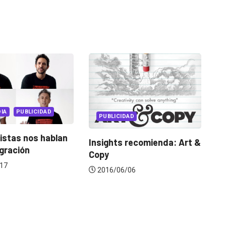
MULTIMEDIA
PUBLICIDAD
CIDAD
Iconic Brands: Oreo, una
ts recomienda: Art &
galleta que conquista...
2016/11/16
06/06