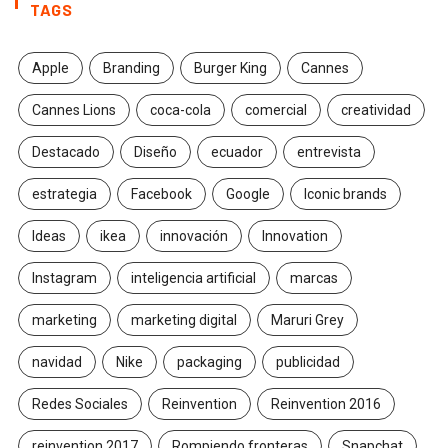
TAGS
Apple
Branding
Burger King
Cannes
Cannes Lions
coca-cola
comercial
creatividad
Destacado
Diseño
ecuador
entrevista
estrategia
Facebook
Google
Iconic brands
Ideas
ikea
innovación
Innovation
Instagram
inteligencia artificial
marcas
marketing
marketing digital
Maruri Grey
navidad
Nike
packaging
publicidad
Redes Sociales
Reinvention
Reinvention 2016
reinvention 2017
Rompiendo fronteras
Snapchat