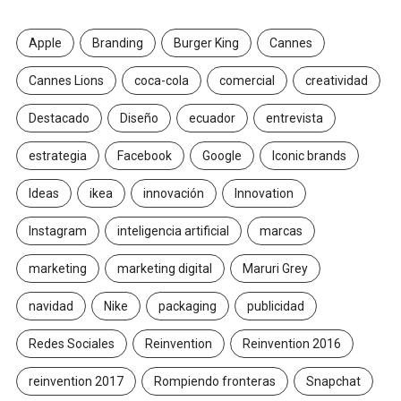
Apple
Branding
Burger King
Cannes
Cannes Lions
coca-cola
comercial
creatividad
Destacado
Diseño
ecuador
entrevista
estrategia
Facebook
Google
Iconic brands
Ideas
ikea
innovación
Innovation
Instagram
inteligencia artificial
marcas
marketing
marketing digital
Maruri Grey
navidad
Nike
packaging
publicidad
Redes Sociales
Reinvention
Reinvention 2016
reinvention 2017
Rompiendo fronteras
Snapchat