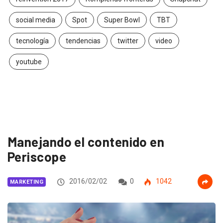
social media
Spot
Super Bowl
TBT
tecnología
tendencias
twitter
video
youtube
Manejando el contenido en
Periscope
2016/02/02
0
1042
MARKETING