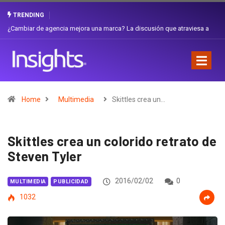
TRENDING
Gabriela Herrera y el arte de cambiarse el sombrero en Corporación
Favorita
Home
Multimedia
Skittles crea un…
Skittles crea un colorido retrato de
Steven Tyler
2016/02/02
0
MULTIMEDIA
PUBLICIDAD
1032