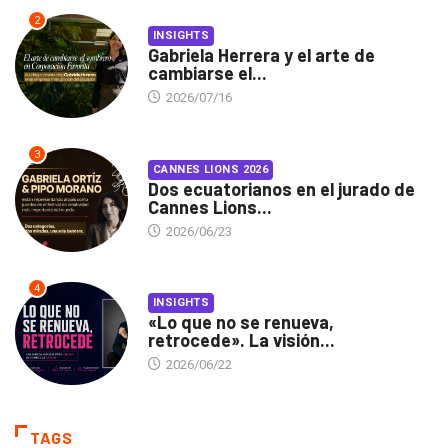
2
INSIGHTS
Gabriela Herrera y el arte de
cambiarse el...
2026/07/16
3
CANNES LIONS 2026
Dos ecuatorianos en el jurado de
Cannes Lions...
2026/06/23
4
INSIGHTS
«Lo que no se renueva,
retrocede». La visión...
2026/06/22
TAGS