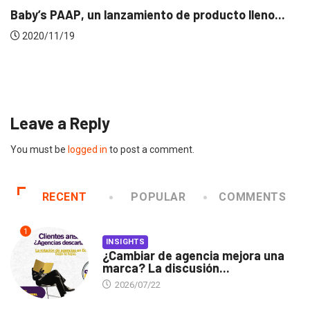
...
EVENTOS
LUX AWARDS
Conoce a los ganadores de Lux Awards 2019
2019/12/04
Leave a Reply
You must be
logged in
to post a comment.
RECENT
POPULAR
COMMENTS
1
INSIGHTS
¿Cambiar de agencia mejora una
marca? La discusión...
2026/07/22