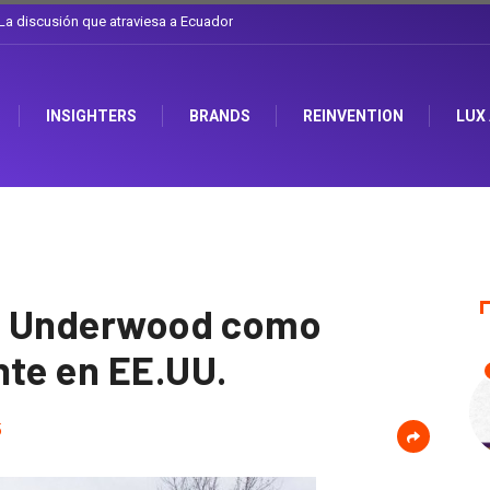
l sombrero en Corporación Favorita
INSIGHTERS
BRANDS
REINVENTION
LUX
nk Underwood como
nte en EE.UU.
5