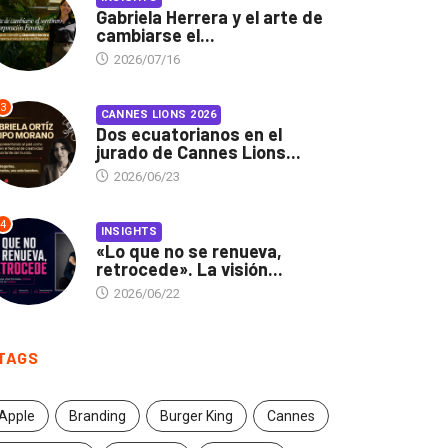
Gabriela Herrera y el arte de
cambiarse el...
2026/07/16
3
CANNES LIONS 2026
Dos ecuatorianos en el
jurado de Cannes Lions...
2026/06/23
4
INSIGHTS
«Lo que no se renueva,
retrocede». La visión...
2026/06/22
TAGS
Apple
Branding
Burger King
Cannes