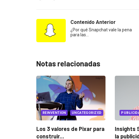
Contenido Anterior
¿Por qué Snapchat vale la pena
para las…
Notas relacionadas
UNCATEGORIZED
PUBLICIDAD
UNCATEGORIZED
EVE
 de Pixar para
Insights Switch: Nathalia Madrigal c
Conoc
la publicidad por la música
Lux A