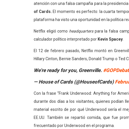
atención con una falsa campaña para la presidencia d
of Cards.
El momento es perfecto: la cuarta tempora
plataforma ha visto una oportunidad en la política re
Netflix eligió como
headquarters
para la falsa cam
calculador político interpretado por
Kevin Spacey
.
El 12 de febrero pasado, Netflix montó en Greenvil
Hillary Cinton, Bernie Sanders, Donald Trump o Ted 
We're ready for you, Greenville.
#GOPDebat
— House of Cards (@HouseofCards)
Febru
Con la frase “Frank Underwood: Anything for America
durante dos días a los visitantes, quienes podían 
material escrito de por qué Underwood sería el mej
EE.UU. También se repartió comida, que fue pro
frecuentado por Underwood en el programa.