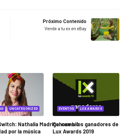
Próximo Contenido
Vende a tu ex en eBay
REINVENTION
UNCATEGORIZED
NTOS
LUX AWARDS
ambió
Los 3 valores de Pixar para
e a los ganadores de
construir...
wards 2019