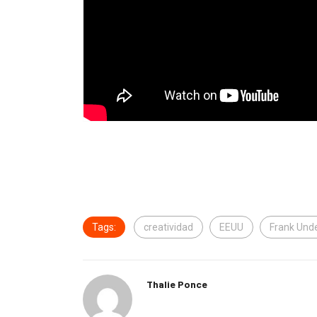
Tags:
creatividad
EEUU
Frank Und
Thalie Ponce