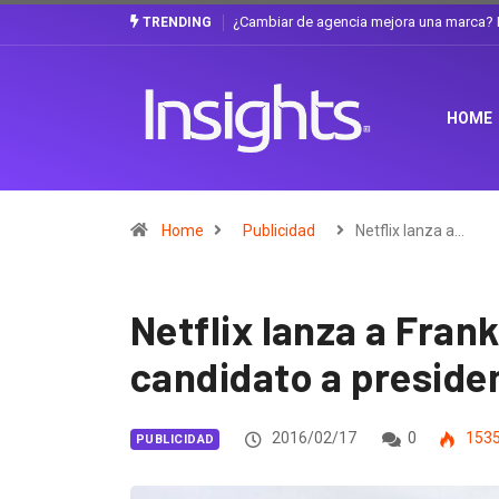
Gabriela Herrera y el arte de cambiarse e
TRENDING
HOME
Home
Publicidad
Netflix lanza a…
Netflix lanza a Fra
candidato a preside
2016/02/17
0
153
PUBLICIDAD