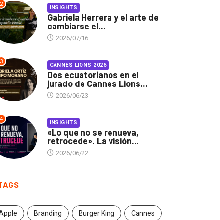
2
INSIGHTS
Gabriela Herrera y el arte de
cambiarse el...
2026/07/16
3
CANNES LIONS 2026
Dos ecuatorianos en el
jurado de Cannes Lions...
2026/06/23
4
INSIGHTS
«Lo que no se renueva,
retrocede». La visión...
2026/06/22
TAGS
Apple
Branding
Burger King
Cannes