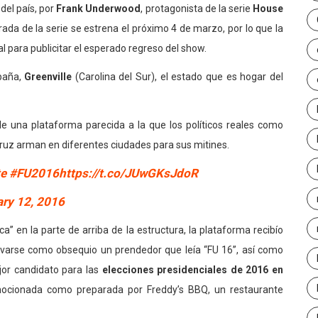
el país, por
Frank Underwood
, protagonista de la serie
House
da de la serie se estrena el próximo 4 de marzo, por lo que la
al para publicitar el esperado regreso del show.
paña,
Greenville
(Carolina del Sur), el estado que es hogar del
le una plataforma parecida a la que los políticos reales como
Cruz arman en diferentes ciudades para sus mitines.
e
#FU2016
https://t.co/JUwGKsJdoR
ary 12, 2016
” en la parte de arriba de la estructura, la plataforma recibío
llevarse como obsequio un prendedor que leía “FU 16”, así como
or candidato para las
elecciones presidenciales de 2016 en
mocionada como preparada por Freddy’s BBQ, un restaurante