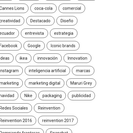
Cannes Lions
coca-cola
comercial
creatividad
Destacado
Diseño
ecuador
entrevista
estrategia
Facebook
Google
Iconic brands
Ideas
ikea
innovación
Innovation
Instagram
inteligencia artificial
marcas
marketing
marketing digital
Maruri Grey
navidad
Nike
packaging
publicidad
Redes Sociales
Reinvention
Reinvention 2016
reinvention 2017