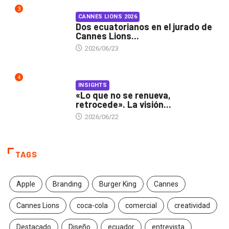
3
CANNES LIONS 2026
Dos ecuatorianos en el jurado de
Cannes Lions...
2026/06/23
4
INSIGHTS
«Lo que no se renueva,
retrocede». La visión...
2026/06/22
TAGS
Apple
Branding
Burger King
Cannes
Cannes Lions
coca-cola
comercial
creatividad
Destacado
Diseño
ecuador
entrevista