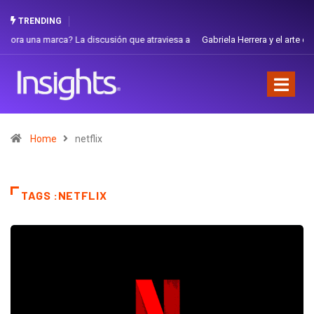
TRENDING
Gabriela Herrera y el arte de cambiarse el sombrero en Corporación
Favorita
Home
netflix
TAGS :NETFLIX