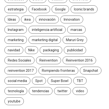
estrategia
Facebook
Google
Iconic brands
Ideas
ikea
innovación
Innovation
Instagram
inteligencia artificial
marcas
marketing
marketing digital
Maruri Grey
navidad
Nike
packaging
publicidad
Redes Sociales
Reinvention
Reinvention 2016
reinvention 2017
Rompiendo fronteras
Snapchat
social media
Spot
Super Bowl
TBT
tecnología
tendencias
twitter
video
youtube