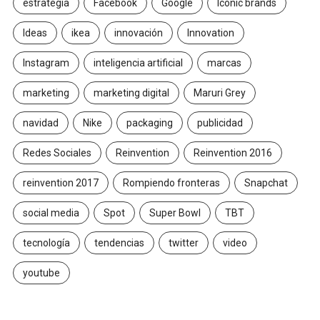
estrategia
Facebook
Google
Iconic brands
Ideas
ikea
innovación
Innovation
Instagram
inteligencia artificial
marcas
marketing
marketing digital
Maruri Grey
navidad
Nike
packaging
publicidad
Redes Sociales
Reinvention
Reinvention 2016
reinvention 2017
Rompiendo fronteras
Snapchat
social media
Spot
Super Bowl
TBT
tecnología
tendencias
twitter
video
youtube