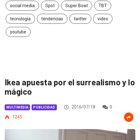
social media
Spot
Super Bowl
TBT
tecnología
tendencias
twitter
video
youtube
Ikea apuesta por el surrealismo y lo
mágico
2016/07/18
0
MULTIMEDIA
PUBLICIDAD
1245