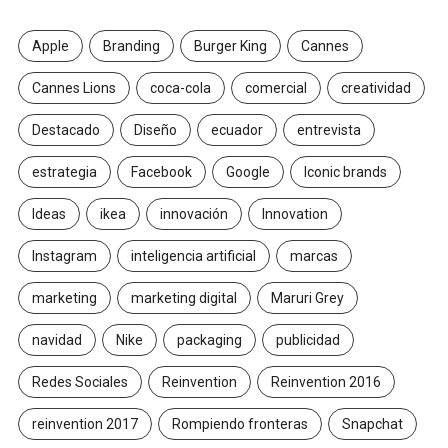
Apple
Branding
Burger King
Cannes
Cannes Lions
coca-cola
comercial
creatividad
Destacado
Diseño
ecuador
entrevista
estrategia
Facebook
Google
Iconic brands
Ideas
ikea
innovación
Innovation
Instagram
inteligencia artificial
marcas
marketing
marketing digital
Maruri Grey
navidad
Nike
packaging
publicidad
Redes Sociales
Reinvention
Reinvention 2016
reinvention 2017
Rompiendo fronteras
Snapchat