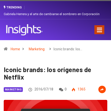
TRENDING
Gabriela Herrera y el arte de cambiarse el sombrero en Corporación
Favorita
Home
Marketing
Iconic brands: los…
Iconic brands: los orígenes de
Netflix
2016/07/18
0
1365
MARKETING