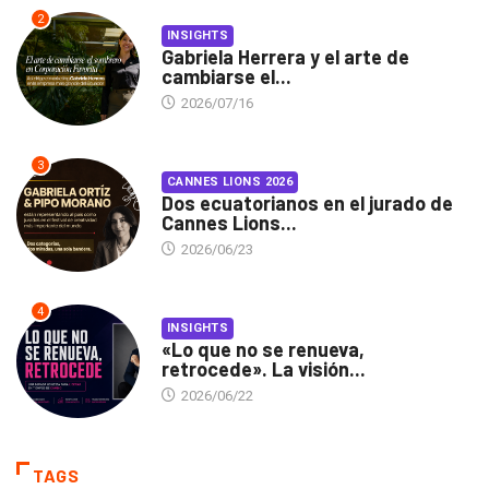
2
INSIGHTS
Gabriela Herrera y el arte de
cambiarse el...
2026/07/16
3
CANNES LIONS 2026
Dos ecuatorianos en el jurado de
Cannes Lions...
2026/06/23
4
INSIGHTS
«Lo que no se renueva,
retrocede». La visión...
2026/06/22
TAGS