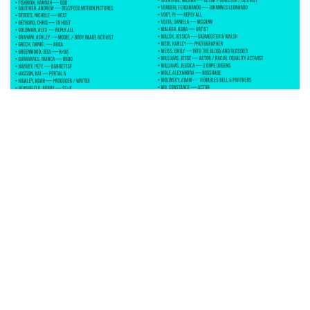
Por si no lo notaste, Jessica Walsh está dentro de esta lista.
¿Conoces su trabajo? Ella estará en
Reinvention
este año para
fascinarnos con una conferencia sobre el juego y su rol en la
creatividad.
Nicole Montesdeoca