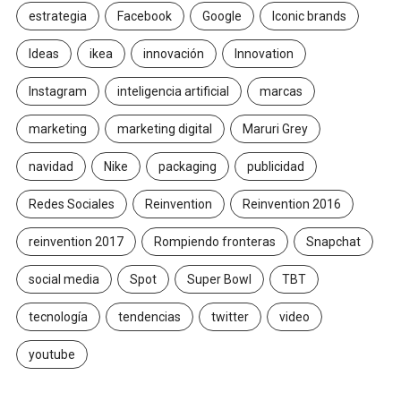
estrategia
Facebook
Google
Iconic brands
Ideas
ikea
innovación
Innovation
Instagram
inteligencia artificial
marcas
marketing
marketing digital
Maruri Grey
navidad
Nike
packaging
publicidad
Redes Sociales
Reinvention
Reinvention 2016
reinvention 2017
Rompiendo fronteras
Snapchat
social media
Spot
Super Bowl
TBT
tecnología
tendencias
twitter
video
youtube