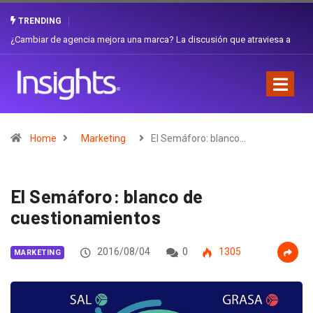
TRENDING
Gabriela Herrera y el arte de cambiarse el sombrero en Corporación
Favorita
Home
Marketing
El Semáforo: blanco…
El Semáforo: blanco de
cuestionamientos
2016/08/04
0
1305
MARKETING