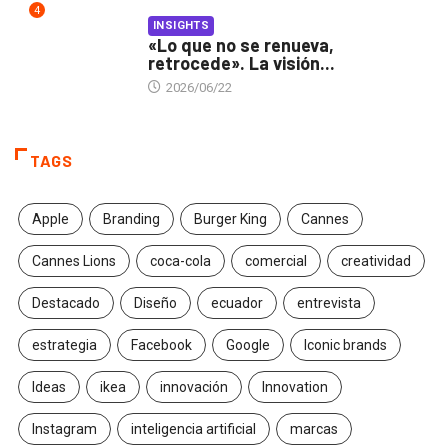
4
INSIGHTS
«Lo que no se renueva,
retrocede». La visión...
2026/06/22
TAGS
Apple
Branding
Burger King
Cannes
Cannes Lions
coca-cola
comercial
creatividad
Destacado
Diseño
ecuador
entrevista
estrategia
Facebook
Google
Iconic brands
Ideas
ikea
innovación
Innovation
Instagram
inteligencia artificial
marcas