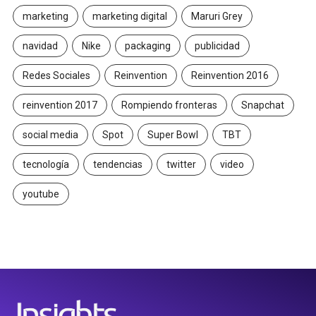
marketing
marketing digital
Maruri Grey
navidad
Nike
packaging
publicidad
Redes Sociales
Reinvention
Reinvention 2016
reinvention 2017
Rompiendo fronteras
Snapchat
social media
Spot
Super Bowl
TBT
tecnología
tendencias
twitter
video
youtube