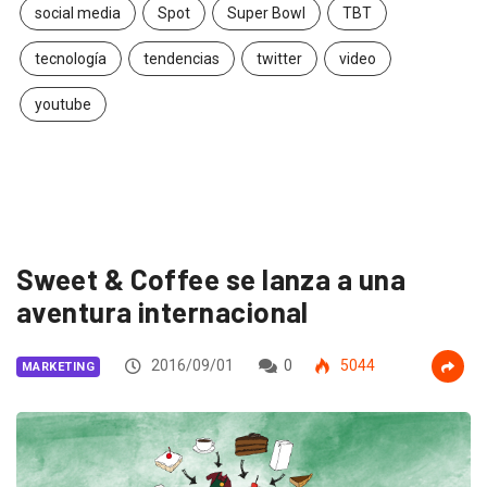
social media
Spot
Super Bowl
TBT
tecnología
tendencias
twitter
video
youtube
Sweet & Coffee se lanza a una
aventura internacional
2016/09/01
0
5044
MARKETING