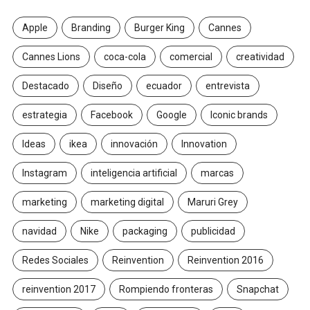
Apple
Branding
Burger King
Cannes
Cannes Lions
coca-cola
comercial
creatividad
Destacado
Diseño
ecuador
entrevista
estrategia
Facebook
Google
Iconic brands
Ideas
ikea
innovación
Innovation
Instagram
inteligencia artificial
marcas
marketing
marketing digital
Maruri Grey
navidad
Nike
packaging
publicidad
Redes Sociales
Reinvention
Reinvention 2016
reinvention 2017
Rompiendo fronteras
Snapchat