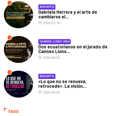
2
INSIGHTS
Gabriela Herrera y el arte de
cambiarse el...
2026/07/16
3
CANNES LIONS 2026
Dos ecuatorianos en el jurado de
Cannes Lions...
2026/06/23
4
INSIGHTS
«Lo que no se renueva,
retrocede». La visión...
2026/06/22
TAGS