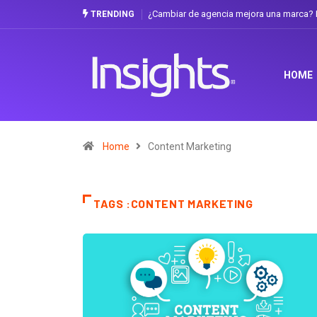
ca? La discusión que atraviesa a Ecuador
Gabriela Herrera y el arte de cambi
TRENDING
HOME
Home
Content Marketing
TAGS :CONTENT MARKETING