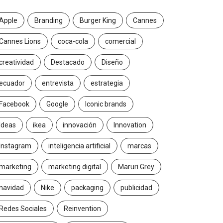
Apple
Branding
Burger King
Cannes
Cannes Lions
coca-cola
comercial
creatividad
Destacado
Diseño
ecuador
entrevista
estrategia
Facebook
Google
Iconic brands
Ideas
ikea
innovación
Innovation
Instagram
inteligencia artificial
marcas
marketing
marketing digital
Maruri Grey
navidad
Nike
packaging
publicidad
Redes Sociales
Reinvention