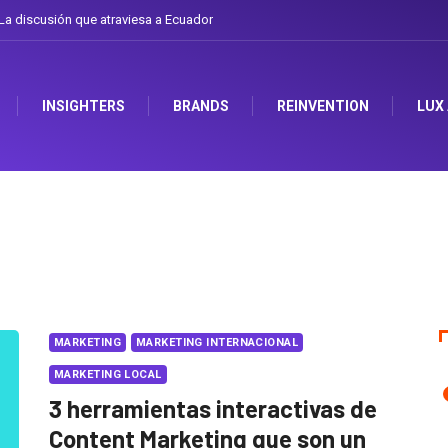
arse el sombrero en Corporación Favorita
INSIGHTERS
BRANDS
REINVENTION
LUX
MARKETING
MARKETING INTERNACIONAL
MARKETING LOCAL
3 herramientas interactivas de
Content Marketing que son un