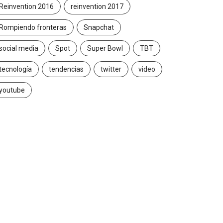
Reinvention 2016
reinvention 2017
Rompiendo fronteras
Snapchat
social media
Spot
Super Bowl
TBT
tecnología
tendencias
twitter
video
youtube