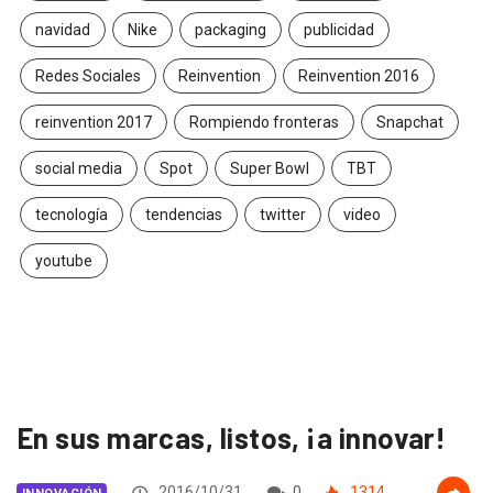
navidad
Nike
packaging
publicidad
Redes Sociales
Reinvention
Reinvention 2016
reinvention 2017
Rompiendo fronteras
Snapchat
social media
Spot
Super Bowl
TBT
tecnología
tendencias
twitter
video
youtube
En sus marcas, listos, ¡a innovar!
2016/10/31
0
1314