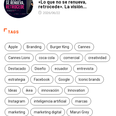
«Lo que no se renueva,
retrocede». La visión...
2026/06/22
TAGS
Apple
Branding
Burger King
Cannes
Cannes Lions
coca-cola
comercial
creatividad
Destacado
Diseño
ecuador
entrevista
estrategia
Facebook
Google
Iconic brands
Ideas
ikea
innovación
Innovation
Instagram
inteligencia artificial
marcas
marketing
marketing digital
Maruri Grey