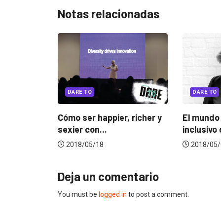
Notas relacionadas
ARE TO
DARE TO
 ser happier, richer y
El mundo diverso e
er con...
inclusivo de Cindy...
18/05/18
2018/05/07
Deja un comentario
You must be
logged in
to post a comment.