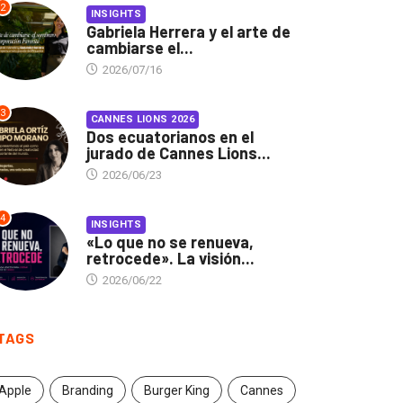
2
INSIGHTS
Gabriela Herrera y el arte de
cambiarse el...
2026/07/16
3
CANNES LIONS 2026
Dos ecuatorianos en el
jurado de Cannes Lions...
2026/06/23
4
INSIGHTS
«Lo que no se renueva,
retrocede». La visión...
2026/06/22
TAGS
Apple
Branding
Burger King
Cannes