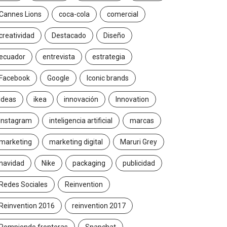
Cannes Lions
coca-cola
comercial
creatividad
Destacado
Diseño
ecuador
entrevista
estrategia
Facebook
Google
Iconic brands
Ideas
ikea
innovación
Innovation
Instagram
inteligencia artificial
marcas
marketing
marketing digital
Maruri Grey
navidad
Nike
packaging
publicidad
Redes Sociales
Reinvention
Reinvention 2016
reinvention 2017