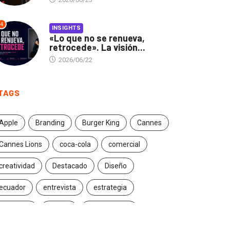
4
INSIGHTS
«Lo que no se renueva,
retrocede». La visión...
2026/06/22
TAGS
Apple
Branding
Burger King
Cannes
Cannes Lions
coca-cola
comercial
creatividad
Destacado
Diseño
ecuador
entrevista
estrategia
Facebook
Google
Iconic brands