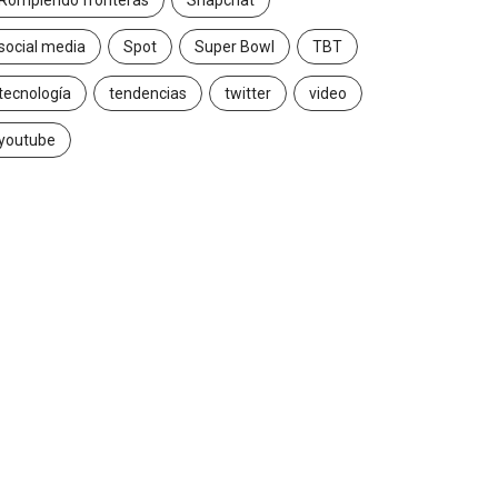
Rompiendo fronteras
Snapchat
social media
Spot
Super Bowl
TBT
tecnología
tendencias
twitter
video
youtube