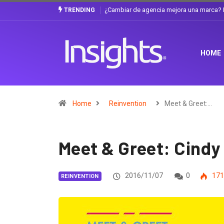
? La discusión que atraviesa a Ecuador
Gabriela Herrera y el arte de cambiars
TRENDING
HOME
Home
Reinvention
Meet & Greet:…
Meet & Greet: Cindy
2016/11/07
0
171
REINVENTION