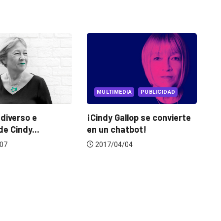
MULTIMEDIA
PUBLICIDAD
DARE TO
¡Cindy Gallop se convierte
Cómo ser happier, ri
en un chatbot!
sexier con...
2017/04/04
2018/05/18