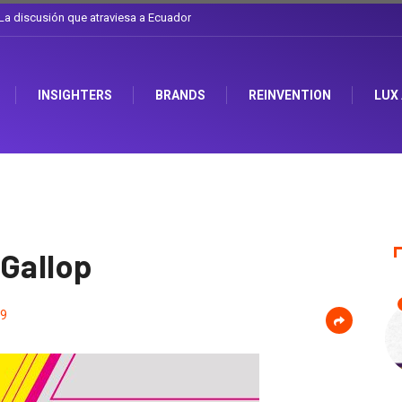
e el sombrero en Corporación Favorita
INSIGHTERS
BRANDS
REINVENTION
LUX
 Gallop
9