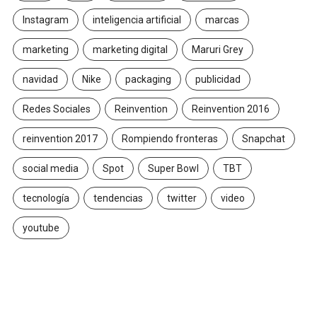
Instagram
inteligencia artificial
marcas
marketing
marketing digital
Maruri Grey
navidad
Nike
packaging
publicidad
Redes Sociales
Reinvention
Reinvention 2016
reinvention 2017
Rompiendo fronteras
Snapchat
social media
Spot
Super Bowl
TBT
tecnología
tendencias
twitter
video
youtube