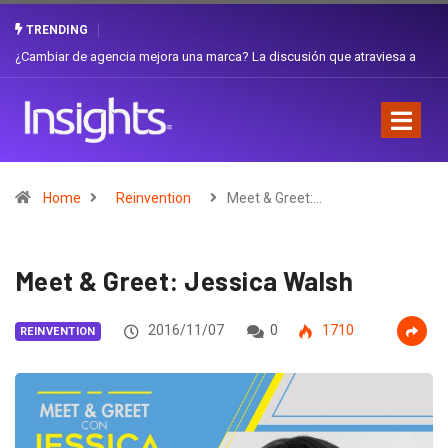
TRENDING
 a
Gabriela Herrera y el arte de cambiarse el sombrero en Corporación
Favorita
Home
Reinvention
Meet & Greet:…
Meet & Greet: Jessica Walsh
2016/11/07
0
1710
REINVENTION