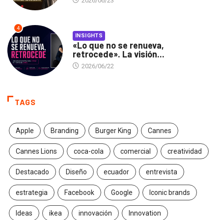
2026/06/23
4
INSIGHTS
«Lo que no se renueva,
retrocede». La visión...
2026/06/22
TAGS
Apple
Branding
Burger King
Cannes
Cannes Lions
coca-cola
comercial
creatividad
Destacado
Diseño
ecuador
entrevista
estrategia
Facebook
Google
Iconic brands
Ideas
ikea
innovación
Innovation