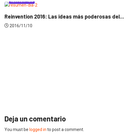
NVENTION
ention 2016: Las ideas más poderosas del...
/11/10
REI
The S
2016
Deja un comentario
You must be
logged in
to post a comment.